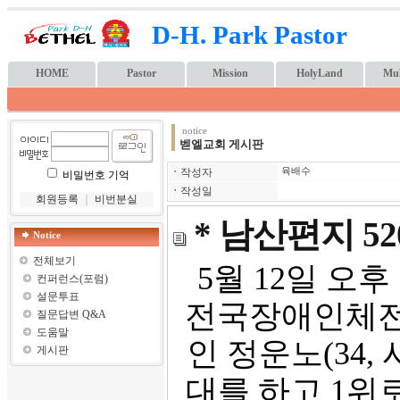
D-H. Park Pastor
HOME
Pastor
Mission
HolyLand
Mul
notice
벧엘교회 게시판
ㆍ
작성자
육배수
비밀번호 기억
ㆍ
작성일
회원등록
｜
비번분실
* 남산편지 5
Notice
전체보기
5월 12일 오
컨퍼런스(포럼)
설문투표
전국장애인체전 
질문답변 Q&A
도움말
인 정운노(34,
게시판
대를 하고 1위