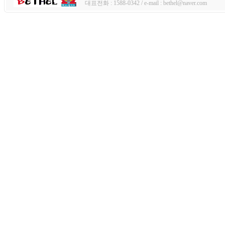
대표전화 : 1588-0342 / e-mail : bethel@naver.com