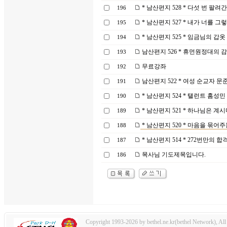
* 남산편지 528 * 다섯 번 팔
196
* 남산편지 527 * 내가 너를 
195
* 남산편지 525 * 임금님의 갑옷
194
남산편지 526 * 휴먼원정대의 
193
무료강좌
192
남산편지 522 * 여성 순교자 문
191
* 남산편지 524 * 탤런트 홈성민
190
* 남산편지 521 * 하나님은 계시
189
* 남산편지 520 * 마음을 묶어주
188
* 남산편지 514 * 272번만의 합
187
목사님 기도제목입니다.
186
Copyright 1993-2026 by bethel.ne.kr(bethel Network), All 