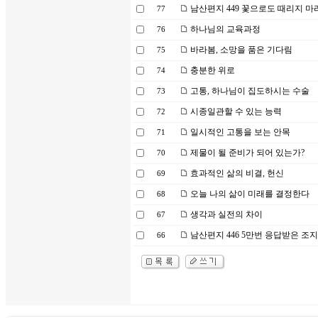
남산편지 449 꽃으로도 때리지 마
77
하나님의 교육과정
76
바라봄, 소망을 품은 기다림
75
충분한 위로
74
고통, 하나님이 집도하시는 수술
73
시종일관할 수 있는 능력
72
일시적인 고통을 보는 안목
71
제물이 될 준비가 되어 있는가?
70
효과적인 삶의 비결, 헌신
69
오늘 나의 삶이 미래를 결정한다
68
생각과 실전의 차이
67
남산편지 446 5만번 응답받은 조
66