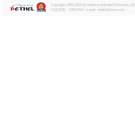
Copyright 1993-2026 by bethel.ne.kr(bethel Network), All 
대표전화 : 1588-0342 / e-mail : bethel@naver.com