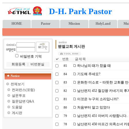
D-H. Park Pastor
HOME
Pastor
Mission
HolyLand
Mul
notice
벧엘교회 게시판
비밀번호 기억
번호
글 제 목
회원등록
｜
비번분실
하나님의 때가 찼을 때
85
기도해 주세요?
84
Notice
온화한 미소로 ~ 따뜻한 교회를 만듭시다
83
전체보기
컨퍼런스(포럼)
남산편지 452 철강왕 카네기의 후
82
설문투표
이것은 누구의 소리입니까?
81
질문답변 Q&A
도움말
처음부터 알고 있었다
80
게시판
남산편지 451 아버지 사랑합니다.
79
남산편지 450 아프간 의족소녀 카
78