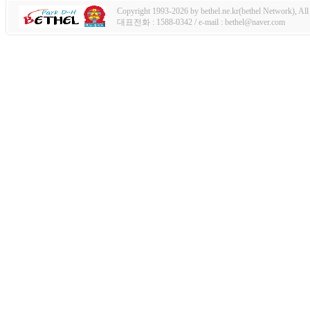
Copyright 1993-2026 by bethel.ne.kr(bethel Network), All 
대표전화 : 1588-0342 / e-mail : bethel@naver.com