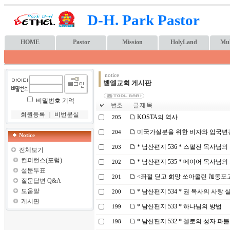
D-H. Park Pastor
HOME
Pastor
Mission
HolyLand
Mul
notice
벧엘교회 게시판
비밀번호 기억
번호
글 제 목
회원등록
｜
비번분실
KOSTA의 역사
205
미국가실분을 위한 비자와 입국변
204
Notice
* 남산편지 536 * 스펄전 목사님의
203
전체보기
컨퍼런스(포럼)
* 남산편지 535 * 메이어 목사님의
202
설문투표
<좌절 딛고 희망 쏘아올린 加동포
201
질문답변 Q&A
도움말
* 남산편지 534 * 권 목사의 사랑 
200
게시판
* 남산편지 533 * 하나님의 방법
199
* 남산편지 532 * 첼로의 성자 파
198