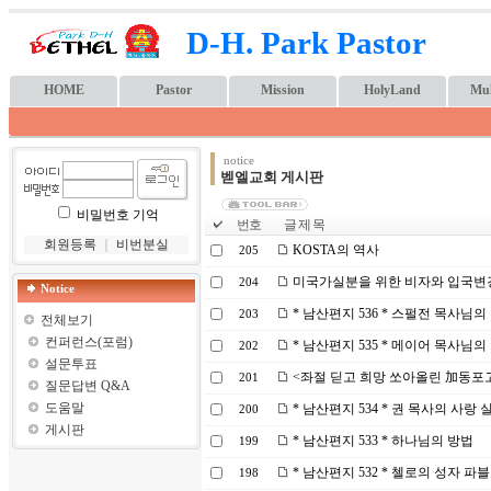
D-H. Park Pastor
HOME
Pastor
Mission
HolyLand
Mul
notice
벧엘교회 게시판
비밀번호 기억
번호
글 제 목
회원등록
｜
비번분실
KOSTA의 역사
205
미국가실분을 위한 비자와 입국변
204
Notice
* 남산편지 536 * 스펄전 목사님의
203
전체보기
컨퍼런스(포럼)
* 남산편지 535 * 메이어 목사님의
202
설문투표
<좌절 딛고 희망 쏘아올린 加동포
201
질문답변 Q&A
도움말
* 남산편지 534 * 권 목사의 사랑 
200
게시판
* 남산편지 533 * 하나님의 방법
199
* 남산편지 532 * 첼로의 성자 파
198