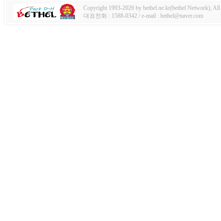
Copyright 1993-2026 by bethel.ne.kr(bethel Network), All 
대표전화 : 1588-0342 / e-mail : bethel@naver.com