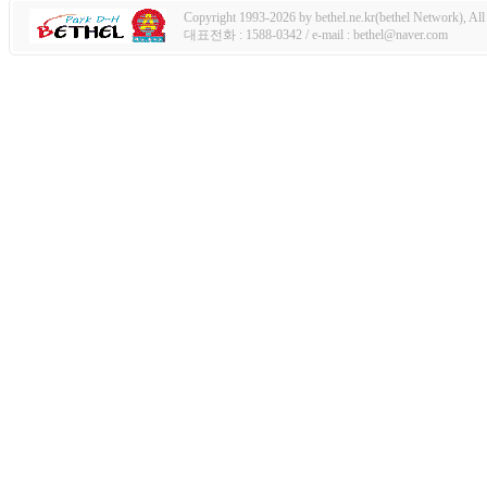
Copyright 1993-2026 by bethel.ne.kr(bethel Network), All 
대표전화 : 1588-0342 / e-mail : bethel@naver.com