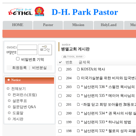
D-H. Park Pastor
HOME
Pastor
Mission
HolyLand
Mul
notice
벧엘교회 게시판
비밀번호 기억
번호
글 제 목
회원등록
｜
비번분실
KOSTA의 역사
205
미국가실분을 위한 비자와 입국변
204
Notice
* 남산편지 536 * 스펄전 목사님의
203
전체보기
컨퍼런스(포럼)
* 남산편지 535 * 메이어 목사님의
202
설문투표
<좌절 딛고 희망 쏘아올린 加동포
201
질문답변 Q&A
도움말
* 남산편지 534 * 권 목사의 사랑 
200
게시판
* 남산편지 533 * 하나님의 방법
199
* 남산편지 532 * 첼로의 성자 파
198