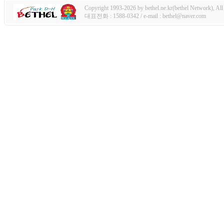
Copyright 1993-2026 by bethel.ne.kr(bethel Network), All 
대표전화 : 1588-0342 / e-mail : bethel@naver.com