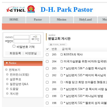
D-H. Park Pastor
HOME
Pastor
Mission
HolyLand
Mul
notice
벧엘교회 게시판
비밀번호 기억
번호
글 제 목
회원등록
｜
비번분실
KOSTA의 역사
205
미국가실분을 위한 비자와 입국변
204
Notice
* 남산편지 536 * 스펄전 목사님의
203
전체보기
컨퍼런스(포럼)
* 남산편지 535 * 메이어 목사님의
202
설문투표
<좌절 딛고 희망 쏘아올린 加동포
201
질문답변 Q&A
도움말
* 남산편지 534 * 권 목사의 사랑 
200
게시판
* 남산편지 533 * 하나님의 방법
199
* 남산편지 532 * 첼로의 성자 파
198