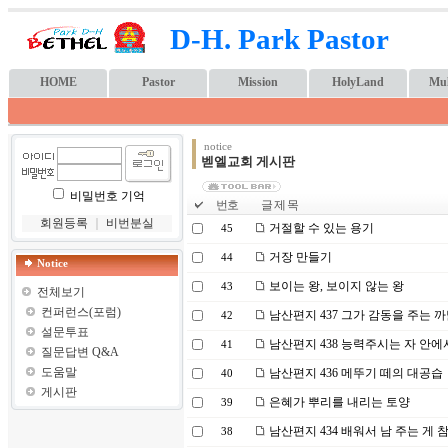
D-H. Park Pastor
HOME
Pastor
Mission
HolyLand
Mul
notice
벧엘교회 게시판
비밀번호 기억
번호
글 제 목
회원등록
｜
비번분실
거절할 수 있는 용기
45
거장 만들기
44
Notice
보이는 왕, 보이지 않는 왕
43
전체보기
컨퍼런스(포럼)
남산편지 437 그가 감동을 주는 
42
설문투표
남산편지 438 능력주시는 자 안에
41
질문답변 Q&A
도움말
남산편지 436 메뚜기 떼의 대공습
40
게시판
은혜가 뿌리를 내리는 토양
39
남산편지 434 배워서 남 주는 게
38