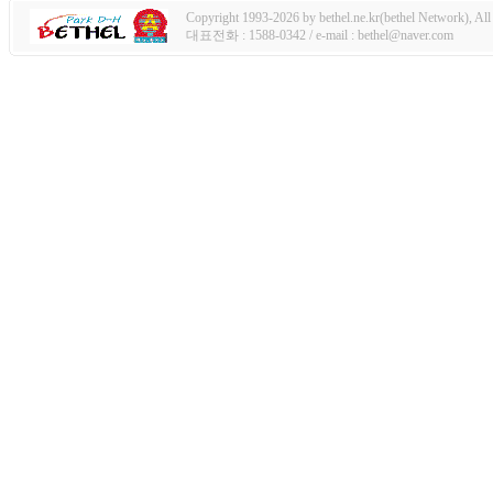
Copyright 1993-2026 by bethel.ne.kr(bethel Network), All 
대표전화 : 1588-0342 / e-mail : bethel@naver.com