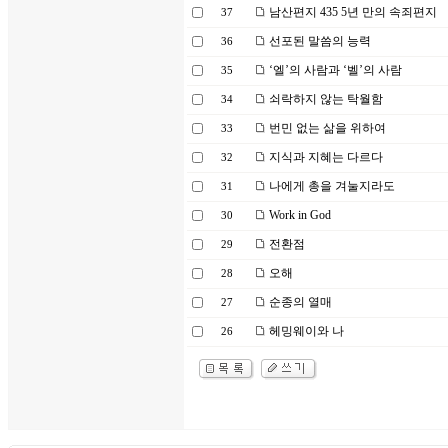
남산편지 435 5년 만의 속죄편지
37
선포된 말씀의 능력
36
‘엘’의 사람과 ‘벨’의 사람
35
쇠락하지 않는 탁월함
34
번민 없는 삶을 위하여
33
지식과 지혜는 다르다
32
나에게 총을 겨눌지라도
31
Work in God
30
전환점
29
오해
28
순종의 열매
27
헤밍웨이와 나
26