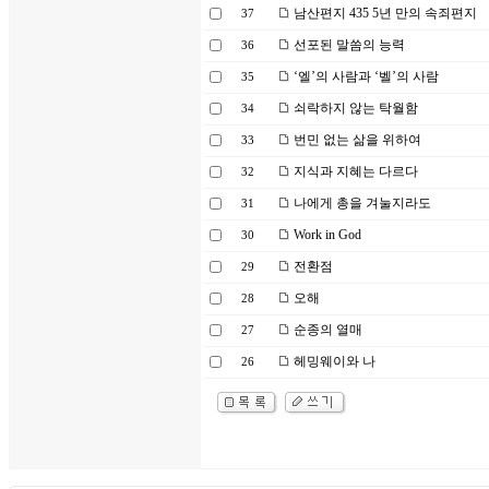
남산편지 435 5년 만의 속죄편지
37
선포된 말씀의 능력
36
‘엘’의 사람과 ‘벨’의 사람
35
쇠락하지 않는 탁월함
34
번민 없는 삶을 위하여
33
지식과 지혜는 다르다
32
나에게 총을 겨눌지라도
31
Work in God
30
전환점
29
오해
28
순종의 열매
27
헤밍웨이와 나
26