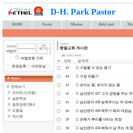
D-H. Park Pastor
HOME
Pastor
Mission
HolyLand
Mul
notice
벧엘교회 게시판
비밀번호 기억
번호
글 제 목
회원등록
｜
비번분실
거절할 수 있는 용기
45
거장 만들기
44
Notice
보이는 왕, 보이지 않는 왕
43
전체보기
컨퍼런스(포럼)
남산편지 437 그가 감동을 주는 
42
설문투표
남산편지 438 능력주시는 자 안에
41
질문답변 Q&A
도움말
남산편지 436 메뚜기 떼의 대공습
40
게시판
은혜가 뿌리를 내리는 토양
39
남산편지 434 배워서 남 주는 게
38