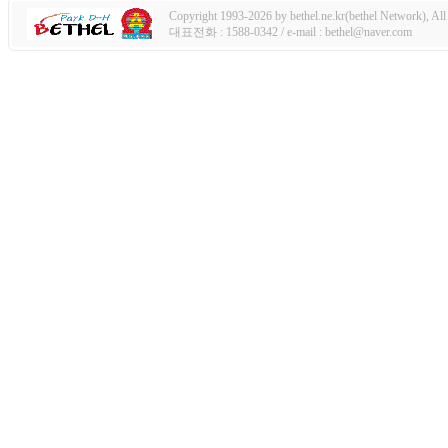
Copyright 1993-2026 by bethel.ne.kr(bethel Network), All 
대표전화 : 1588-0342 / e-mail : bethel@naver.com