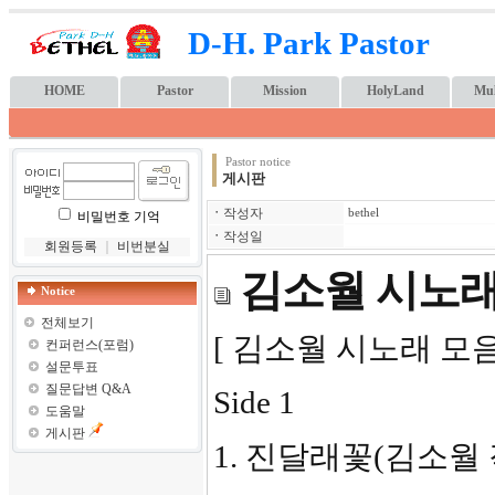
D-H. Park Pastor
HOME
Pastor
Mission
HolyLand
Mul
Pastor notice
게시판
ㆍ
작성자
bethel
비밀번호 기억
ㆍ
작성일
회원등록
｜
비번분실
김소월 시노래
Notice
전체보기
[ 김소월 시노래 모음 
컨퍼런스(포럼)
설문투표
질문답변 Q&A
Side 1
도움말
게시판
1. 진달래꽃(김소월 