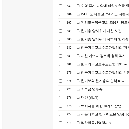
수령 즉시 교회에 십일조헌금 
287
WCC 도 나쁘고, WEA 도 나쁩
286
여의도순복음교회 조용기 원로목
285
한기총 앞시위에 대한 사진
284
한기총 앞시위에 대하여 한기총
283
한국기독교보수교단협의회 '아우
282
대한 예수교 장로회 총회 역사
281
한국기독교보수교단협의회 Wcc
280
한국기독교보수교단협의회 성
279
한기보와 한기총의 연혁 비교
278
기부금 영수증
277
태양 (SUN)
276
목회자를 위한 70가지 잠언
275
서울대학교 한국어교원 양성과
274
임차권등기명령제도
273