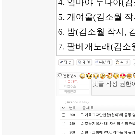
4. 엄마야 누나야(김
5. 개여울(김소월 
6. 밤(김소월 작시,
7. 팔베개노래(김소
번호
글 제 목
기독교교단연합(협의)회 공동 담화문 
290
조용기목사 왜! 자신의 신앙관을
289
한국교회에 WCC 악마들이 몰려
288