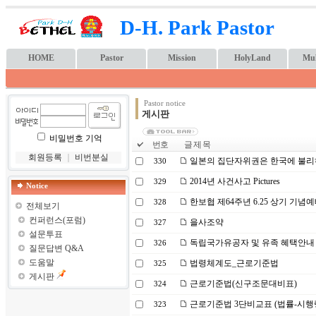
D-H. Park Pastor
HOME
Pastor
Mission
HolyLand
Mul
Pastor notice
게시판
비밀번호 기억
번호
글 제 목
회원등록
｜
비번분실
일본의 집단자위권은 한국에 불리
330
2014년 사건사고 Pictures
329
Notice
한보협 제64주년 6.25 상기 기념
328
전체보기
컨퍼런스(포럼)
을사조약
327
설문투표
독립국가유공자 및 유족 혜택안내
326
질문답변 Q&A
도움말
법령체계도_근로기준법
325
게시판
근로기준법(신구조문대비표)
324
근로기준법 3단비교표 (법률-시행
323