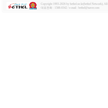
Copyright 1993-2026 by bethel.ne.kr(bethel Network), All 
대표전화 : 1588-0342 / e-mail : bethel@naver.com