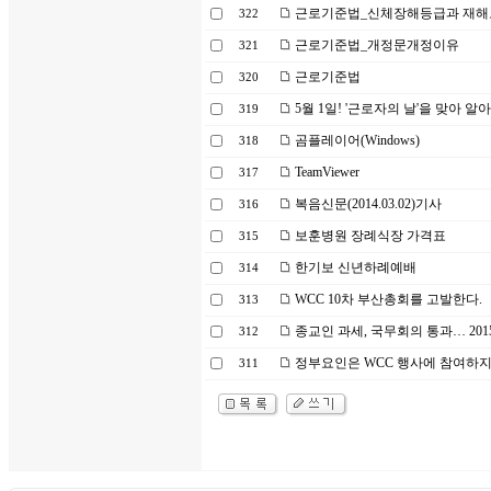
근로기준법_신체장해등급과 재해보
322
근로기준법_개정문개정이유
321
근로기준법
320
5월 1일! '근로자의 날'을 맞아 
319
곰플레이어(Windows)
318
TeamViewer
317
복음신문(2014.03.02)기사
316
보훈병원 장례식장 가격표
315
한기보 신년하례예배
314
WCC 10차 부산총회를 고발한다.
313
종교인 과세, 국무회의 통과… 20
312
정부요인은 WCC 행사에 참여하
311