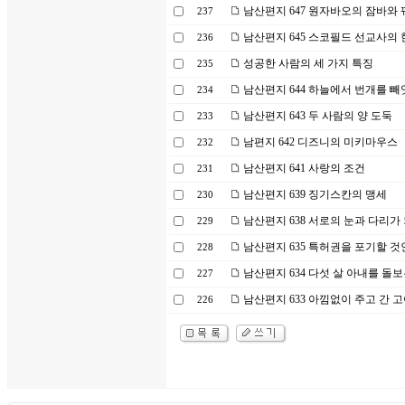
남산편지 647 원자바오의 잠바와
237
남산편지 645 스코필드 선교사의
236
성공한 사람의 세 가지 특징
235
남산편지 644 하늘에서 번개를 빼
234
남산편지 643 두 사람의 양 도둑
233
남편지 642 디즈니의 미키마우스
232
남산편지 641 사랑의 조건
231
남산편지 639 징기스칸의 맹세
230
남산편지 638 서로의 눈과 다리가
229
남산편지 635 특허권을 포기할 것
228
남산편지 634 다섯 살 아내를 돌
227
남산편지 633 아낌없이 주고 간 
226