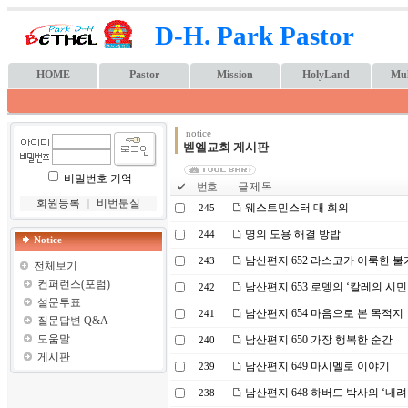
D-H. Park Pastor
HOME
Pastor
Mission
HolyLand
Mul
notice
벧엘교회 게시판
비밀번호 기억
번호
글 제 목
회원등록
｜
비번분실
웨스트민스터 대 회의
245
명의 도용 해결 방밥
244
Notice
남산편지 652 라스코가 이룩한 
243
전체보기
컨퍼런스(포럼)
남산편지 653 로뎅의 ‘칼레의 시민
242
설문투표
남산편지 654 마음으로 본 목적지
241
질문답변 Q&A
도움말
남산편지 650 가장 행복한 순간
240
게시판
남산편지 649 마시멜로 이야기
239
남산편지 648 하버드 박사의 ‘내려
238