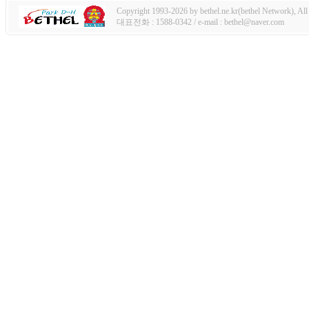
Copyright 1993-2026 by bethel.ne.kr(bethel Network), All 
대표전화 : 1588-0342 / e-mail : bethel@naver.com