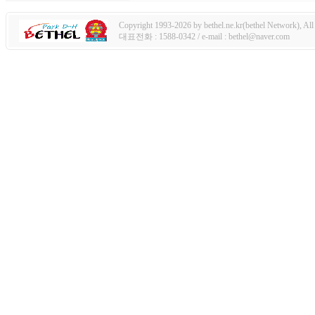
Copyright 1993-2026 by bethel.ne.kr(bethel Network), All 
대표전화 : 1588-0342 / e-mail : bethel@naver.com