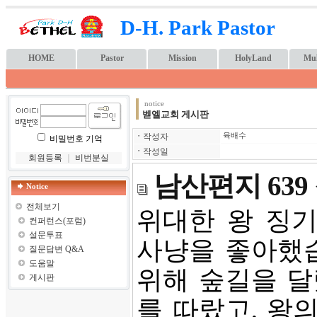
D-H. Park Pastor
HOME
Pastor
Mission
HolyLand
Mul
notice
벧엘교회 게시판
ㆍ
작성자
육배수
비밀번호 기억
ㆍ
작성일
회원등록
｜
비번분실
남산편지 63
Notice
전체보기
위대한 왕 징기스
컨퍼런스(포럼)
설문투표
사냥을 좋아했습
질문답변 Q&A
도움말
위해 숲길을 달
게시판
를 따랐고, 왕