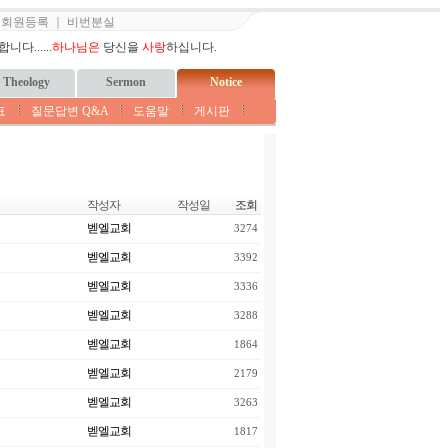
｜
회원등록
｜
비번분실
다......
하나님은
당신을
사랑
하십니다.
Theology
Sermon
Notice
표
질문답변 Q&A
도움말
게시판
작성자
작성일
조회
벧엘교회
3274
벧엘교회
3392
벧엘교회
3336
벧엘교회
3288
벧엘교회
1864
벧엘교회
2179
벧엘교회
3263
벧엘교회
1817