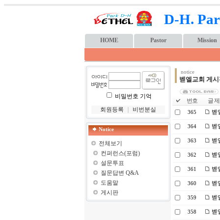
D-H. Par
HOME
Pastor
Mission
notice
벧엘교회 게시
비밀번호 기억
번호
글 제
회원등록
｜
비번분실
벧엘
365
벧엘
364
Notice
벧엘
363
전체보기
컨퍼런스(포럼)
벧엘
362
설문투표
벧
361
질문답변 Q&A
도움말
벧엘
360
게시판
벧엘
359
벧엘
358