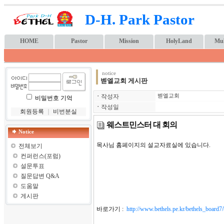
D-H. Park Pastor
HOME
Pastor
Mission
HolyLand
Mul
notice
벧엘교회 게시판
ㆍ
작성자
벧엘교회
비밀번호 기억
ㆍ
작성일
회원등록
｜
비번분실
웨스트민스터 대 회의
Notice
목사님 홈페이지의 설교자료실에 있습니다.
전체보기
컨퍼런스(포럼)
설문투표
질문답변 Q&A
도움말
게시판
바로가기 :
http://www.bethels.pe.kr/bethels_board