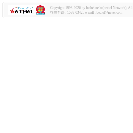
Copyright 1993-2026 by bethel.ne.kr(bethel Network), All 
대표전화 : 1588-0342 / e-mail : bethel@naver.com