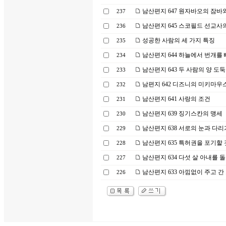
남산편지 647 원자바오의 잠바
237
남산편지 645 스코필드 선교사
236
성공한 사람의 세 가지 특징
235
남산편지 644 하늘에서 번개를
234
남산편지 643 두 사람의 양 도둑
233
남편지 642 디즈니의 미키마우
232
남산편지 641 사랑의 조건
231
남산편지 639 징기스칸의 맹세
230
남산편지 638 서로의 눈과 다리
229
남산편지 635 특허권을 포기할 
228
남산편지 634 다섯 살 아내를 
227
남산편지 633 아낌없이 주고 간
226