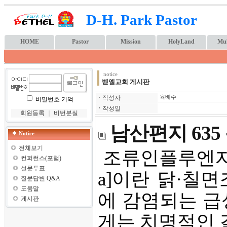
D-H. Park Pastor
HOME
Pastor
Mission
HolyLand
Mul
notice
벧엘교회 게시판
ㆍ
작성자
육배수
비밀번호 기억
ㆍ
작성일
회원등록
｜
비번분실
남산편지 63
Notice
전체보기
조류인플루엔자(鳥類毒
컨퍼런스(포럼)
설문투표
a]이란 닭·칠
질문답변 Q&A
도움말
에 감염되는 급
게시판
게는 치명적인 