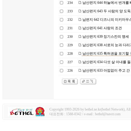
남산편지 644 하늘에서 번개를
234
남산편지 643 두 사람의 양 도둑
233
남편지 642 디즈니의 미키마우
232
남산편지 641 사랑의 조건
231
남산편지 639 징기스칸의 맹세
230
남산편지 638 서로의 눈과 다리
229
남산편지 635 특허권을 포기할 
228
남산편지 634 다섯 살 아내를 
227
남산편지 633 아낌없이 주고 간
226
Copyright 1993-2026 by bethel.ne.kr(bethel Network), All 
대표전화 : 1588-0342 / e-mail : bethel@naver.com