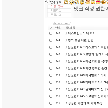
번호
글 제 목
웨스트민스터 대 회의
245
명의 도용 해결 방밥
244
남산편지 652 라스코가 이룩한
243
남산편지 653 로뎅의 ‘칼레의 시
242
남산편지 654 마음으로 본 목적
241
남산편지 650 가장 행복한 순간
240
남산편지 649 마시멜로 이야기
239
남산편지 648 하버드 박사의 ‘
238
남산편지 647 원자바오의 잠바
237
남산편지 645 스코필드 선교사
236
성공한 사람의 세 가지 특징
235