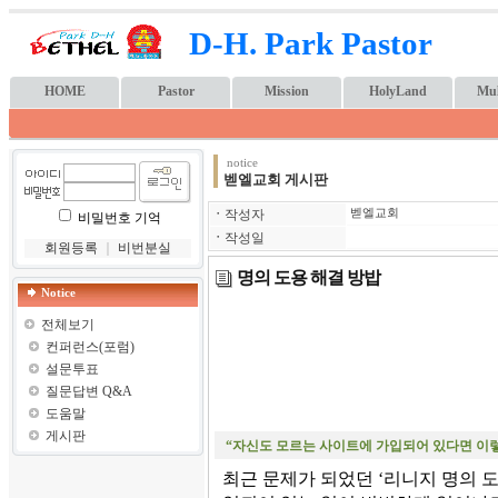
D-H. Park Pastor
HOME
Pastor
Mission
HolyLand
Mul
notice
벧엘교회 게시판
ㆍ
작성자
벧엘교회
비밀번호 기억
ㆍ
작성일
회원등록
｜
비번분실
명의 도용 해결 방밥
Notice
전체보기
컨퍼런스(포럼)
설문투표
질문답변 Q&A
도움말
게시판
“자신도 모르는 사이트에 가입되어 있다면 이
최근 문제가 되었던 ‘리니지 명의 