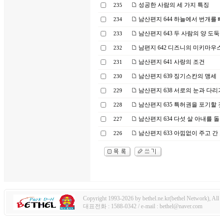
성공한 사람의 세 가지 특징
235
남산편지 644 하늘에서 번개를
234
남산편지 643 두 사람의 양 도둑
233
남편지 642 디즈니의 미키마우
232
남산편지 641 사랑의 조건
231
남산편지 639 징기스칸의 맹세
230
남산편지 638 서로의 눈과 다리
229
남산편지 635 특허권을 포기할 
228
남산편지 634 다섯 살 아내를 
227
남산편지 633 아낌없이 주고 간
226
Copyright 1993-2026 by bethel.ne.kr(bethel Network), All 
대표전화 : 1588-0342 / e-mail : bethel@naver.com