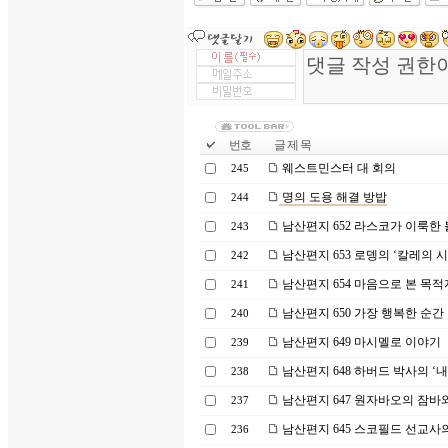
번호
글 제 목
웨스트민스터 대 회의
245
명의 도용 해결 방밥
244
남산편지 652 라스코가 이룩한
243
남산편지 653 로뎅의 ‘칼레의 시
242
남산편지 654 마음으로 본 목적
241
남산편지 650 가장 행복한 순간
240
남산편지 649 마시멜로 이야기
239
남산편지 648 하버드 박사의 ‘
238
남산편지 647 원자바오의 잠바
237
남산편지 645 스코필드 선교사
236