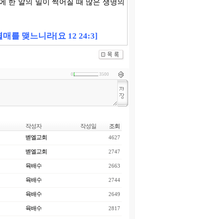
 한 알의 밀이 썩어질 때 많은 생명의
를 맺느니라[요 12 24:3]
0
3500
작성자
작성일
조회
벧엘교회
4627
벧엘교회
2747
육배수
2663
육배수
2744
육배수
2649
육배수
2817