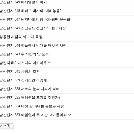
남산편지 649 마시멜로 이야기
남산편지 648 하버드 박사의 ‘내려놓음’
남산편지 647 원자바오의 잠바와 꿰맨 운동화
남산편지 645 스코필드 선교사의 한국사랑
성공한 사람의 세 가지 특징
남산편지 644 하늘에서 번개를 빼앗은 사람
남산편지 643 두 사람의 양 도둑
남편지 642 디즈니의 미키마우스
남산편지 641 사랑의 조건
남산편지 639 징기스칸의 맹세
남산편지 638 서로의 눈과 다리가 되어
남산편지 635 특허권을 포기할 것인가?
남산편지 634 다섯 살 아내를 돌보는 사랑
남산편지 633 아낌없이 주고 간 고아들의 대모