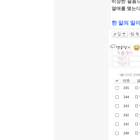
비장한 슬픔으
열매를 맺는다
한 알의 밀이
번호
글 
245
244
243
242
241
240