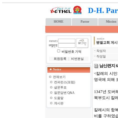
D-H. Par
HOME
Pastor
Mission
notice
벧엘교회 게시
ㆍ
작성자
비밀번호 기억
ㆍ
작성일
회원등록
｜
비번분실
남산편지 6
Notice
<칼레의 시민> 
전체보기
영국에 의해 
컨퍼런스(포럼)
설문투표
1347년 도
질문답변 Q&A
북부도시 칼레
도움말
게시판
칼레시의 항복
비를 구하였습