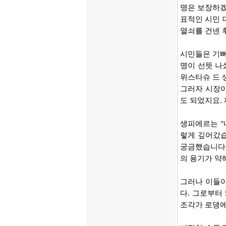
명은 보장하겠
표적인 시민 
열쇠를 건넨 
시민들은 기뻐
명이 선뜻 나
위스타슈 드 생
그러자 시장이
도 되었지요.
생피에르는 "
렇게 깊어갔습
궁금했습니다.
의 용기가 약
그러나 이들이
다. 그로부터
조각가 로댕에