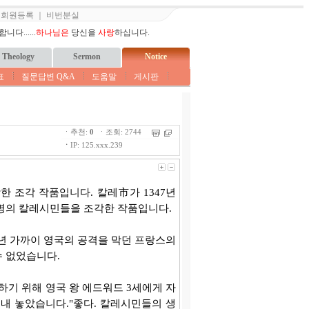
｜
회원등록
｜
비번분실
다......
하나님은
당신을
사랑
하십니다.
Theology
Sermon
Notice
표
질문답변 Q&A
도움말
게시판
ㆍ추천:
0
ㆍ조회: 2744
ㆍ
IP: 125.xxx.239
7)이 제작한 조각 작품입니다. 칼레市가 1347년
6명의 칼레시민들을 조각한 작품입니다.
1년 가까이 영국의 공격을 막던 프랑스의
수 없었습니다.
기 위해 영국 왕 에드워드 3세에게 자
내 놓았습니다."좋다. 칼레시민들의 생