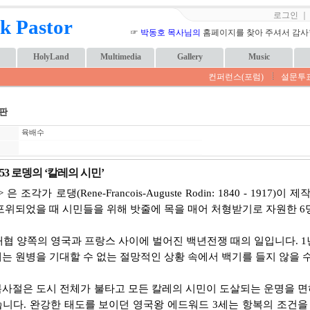
로그인
k Pastor
☞
박동호 목사님의
홈페이지를 찾아 주셔서 감사합니
HolyLand
Multimedia
Gallery
Music
컨퍼런스(포럼)
설문투
판
육배수
53 로뎅의 ‘칼레의 시민’
은 조각가 로댕(Rene-Francois-Auguste Rodin: 1840 - 191
포위되었을 때 시민들을 위해 밧줄에 목을 매어 처형받기로 자원한 
버해협 양쪽의 영국과 프랑스 사이에 벌어진 백년전쟁 때의 일입니다. 
는 원병을 기대할 수 없는 절망적인 상황 속에서 백기를 들지 않을 
사절은 도시 전체가 불타고 모든 칼레의 시민이 도살되는 운명을 면하
니다. 완강한 태도를 보이던 영국왕 에드워드 3세는 항복의 조건을 