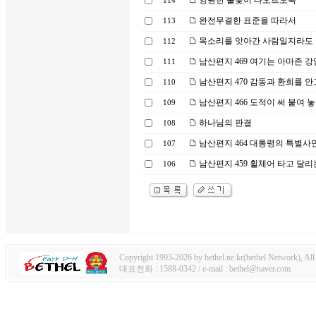
영원한 불꽃이 타오르도록
114
완전무결한 표준을 따라서
113
목소리를 앗아간 사람일지라도
112
남산편지 469 여기는 아마존 
111
남산편지 470 감동과 환희를 안
110
남산편지 466 도적이 써 붙여 
109
하나님의 판결
108
남산편지 464 대통령의 특별사
107
남산편지 459 휠체어 타고 달리
106
Copyright 1993-2026 by bethel.ne.kr(bethel Network), All 
대표전화 : 1588-0342 / e-mail : bethel@naver.com