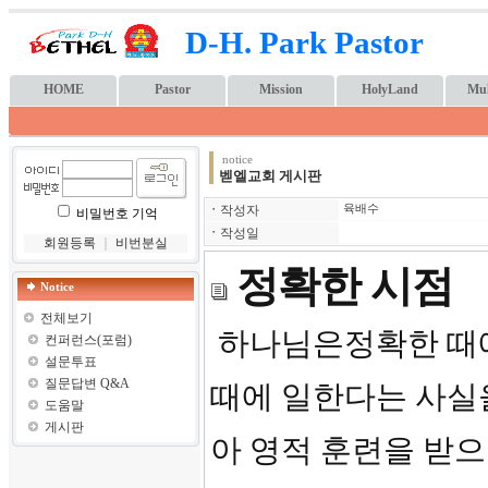
D-H. Park Pastor
HOME
Pastor
Mission
HolyLand
Mul
notice
벧엘교회 게시판
ㆍ
작성자
육배수
비밀번호 기억
ㆍ
작성일
회원등록
｜
비번분실
정확한 시점
Notice
전체보기
하나님은정확한 때에
컨퍼런스(포럼)
설문투표
질문답변 Q&A
때에 일한다는 사실을
도움말
게시판
아 영적 훈련을 받으