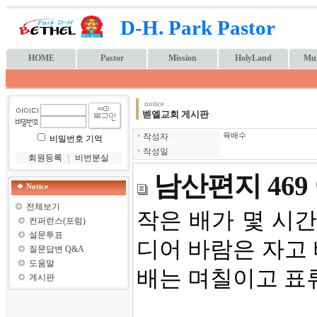
D-H. Park Pastor
HOME
Pastor
Mission
HolyLand
Mul
notice
벧엘교회 게시판
ㆍ
작성자
육배수
비밀번호 기억
ㆍ
작성일
회원등록
｜
비번분실
남산편지 46
Notice
전체보기
작은 배가 몇 시
컨퍼런스(포럼)
설문투표
디어 바람은 자고
질문답변 Q&A
도움말
배는 며칠이고 표
게시판