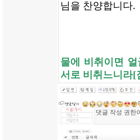
님을 찬양합니다.
물에 비취이면 얼
서로 비취느니라[잠 
번호
글 제 목