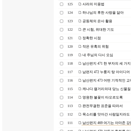
사라의 미용법
125
하나님의 후한 사랑을 닮아
124
공동체의 은사 활용
123
큰 시험, 위대한 기도
122
정확한 시점
121
작은 유혹의 위험
120
내 주님의 다시 오심
119
남산편지 471 한 부자의 세 가지
118
남편지 472 누룽지 탕 아이디어
117
남산편지 473 어떤 기적적인 
116
캐나다 캘거리의대 당뇨 신물질
115
영원한 불꽃이 타오르도록
114
완전무결한 표준을 따라서
113
목소리를 앗아간 사람일지라도
112
남산편지 469 여기는 아마존 
111