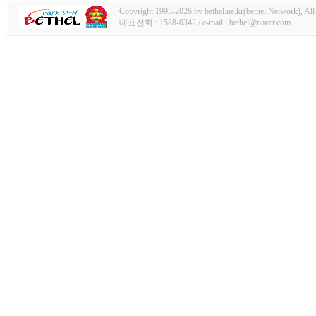
Copyright 1993-2026 by bethel.ne.kr(bethel Network), All 
대표전화 : 1588-0342 / e-mail : bethel@naver.com