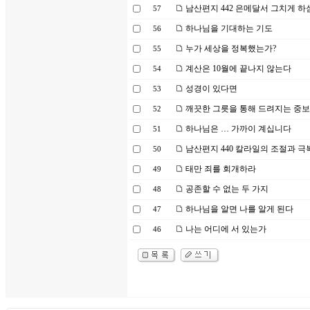
남산편지 442 은메달서 그치게 하
57
하나님을 기대하는 기도
56
누가 세상을 정복했는가?
55
계산은 10월에 끝나지 않는다
54
성경이 있다면
53
깨끗한 그릇을 통해 드려지는 중보
52
하나님은 … 가까이 계십니다
51
남산편지 440 칼라일의 조절과 극
50
태만 죄를 회개하라
49
공존할 수 없는 두 가지
48
하나님을 알면 나를 알게 된다
47
나는 어디에 서 있는가
46