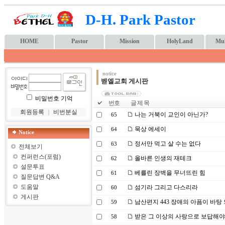
D-H. Park Pastor
HOME
Pastor
Mission
HolyLand
Mul
notice
벧엘교회 게시판
비밀번호 기억
번호
글 제 목
회원등록
｜
비번분실
나는 거북이 교인이 아닌가?
65
묵상 에세이
64
Notice
정서만 먹고 살 수는 없다
63
전체보기
컨퍼런스(포럼)
올바른 인생의 재테크
62
설문투표
베를린 장벽을 무너뜨린 힘
61
질문답변 Q&A
도움말
섬기라 그리고 다스리라
60
게시판
남산편지 443 장애의 아픔이 바탕
59
받은 그 이상의 사랑으로 보답해
58