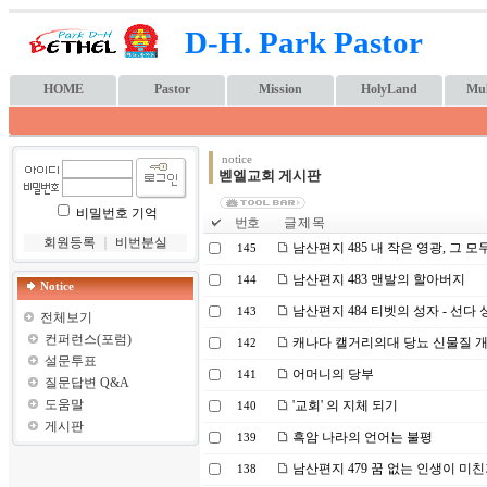
D-H. Park Pastor
HOME
Pastor
Mission
HolyLand
Mul
notice
벧엘교회 게시판
비밀번호 기억
번호
글 제 목
회원등록
｜
비번분실
남산편지 485 내 작은 영광, 그 
145
남산편지 483 맨발의 할아버지
144
Notice
남산편지 484 티벳의 성자 - 선다 
143
전체보기
컨퍼런스(포럼)
캐나다 캘거리의대 당뇨 신물질 
142
설문투표
어머니의 당부
141
질문답변 Q&A
도움말
'교회' 의 지체 되기
140
게시판
흑암 나라의 언어는 불평
139
남산편지 479 꿈 없는 인생이 미
138