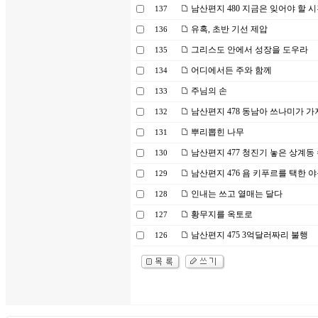
남산편지 480 지금은 잊어야 할 
137
유혹, 초반 기선 제압
136
그리스도 안에서 성장을 도우라
135
어디에서든 주와 함께
134
주님의 손
133
남산편지 478 동남아 쓰나미가 
132
뿌리뽑힌 나무
131
남산편지 477 청진기 놓은 상계동
130
남산편지 476 욤 키푸르를 택한 
129
인내는 쓰고 열매는 달다
128
황무지를 옥토로
127
남산편지 475 3억달러짜리 불행
126