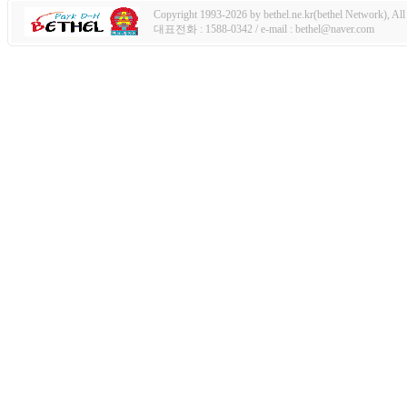
Copyright 1993-2026 by bethel.ne.kr(bethel Network), All 
대표전화 : 1588-0342 / e-mail : bethel@naver.com