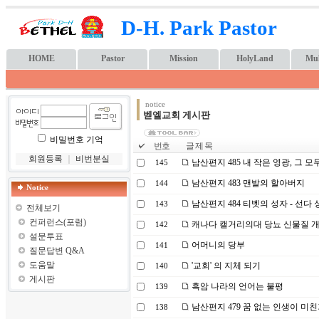
D-H. Park Pastor
HOME
Pastor
Mission
HolyLand
Mul
notice
벧엘교회 게시판
비밀번호 기억
번호
글 제 목
회원등록
｜
비번분실
남산편지 485 내 작은 영광, 그 
145
남산편지 483 맨발의 할아버지
144
Notice
남산편지 484 티벳의 성자 - 선다 
143
전체보기
컨퍼런스(포럼)
캐나다 캘거리의대 당뇨 신물질 
142
설문투표
어머니의 당부
141
질문답변 Q&A
도움말
'교회' 의 지체 되기
140
게시판
흑암 나라의 언어는 불평
139
남산편지 479 꿈 없는 인생이 미
138