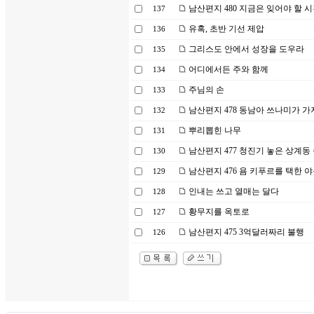
남산편지 480 지금은 잊어야 할 
137
유혹, 초반 기선 제압
136
그리스도 안에서 성장을 도우라
135
어디에서든 주와 함께
134
주님의 손
133
남산편지 478 동남아 쓰나미가 
132
뿌리뽑힌 나무
131
남산편지 477 청진기 놓은 상계동
130
남산편지 476 욤 키푸르를 택한 
129
인내는 쓰고 열매는 달다
128
황무지를 옥토로
127
남산편지 475 3억달러짜리 불행
126