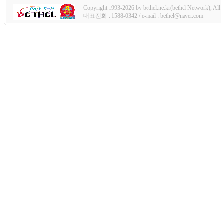
Copyright 1993-2026 by bethel.ne.kr(bethel Network), All 
대표전화 : 1588-0342 / e-mail : bethel@naver.com