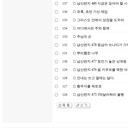
남산편지 480 지금은 잊어야 할 
137
유혹, 초반 기선 제압
136
그리스도 안에서 성장을 도우라
135
어디에서든 주와 함께
134
주님의 손
133
남산편지 478 동남아 쓰나미가 
132
뿌리뽑힌 나무
131
남산편지 477 청진기 놓은 상계동
130
남산편지 476 욤 키푸르를 택한 
129
인내는 쓰고 열매는 달다
128
황무지를 옥토로
127
남산편지 475 3억달러짜리 불행
126