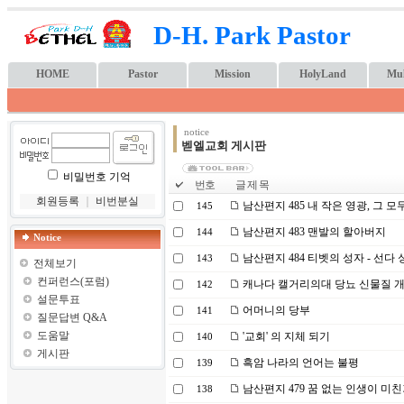
D-H. Park Pastor
HOME
Pastor
Mission
HolyLand
Mul
notice
벧엘교회 게시판
비밀번호 기억
번호
글 제 목
회원등록
｜
비번분실
남산편지 485 내 작은 영광, 그 
145
남산편지 483 맨발의 할아버지
144
Notice
남산편지 484 티벳의 성자 - 선다 
143
전체보기
컨퍼런스(포럼)
캐나다 캘거리의대 당뇨 신물질 
142
설문투표
어머니의 당부
141
질문답변 Q&A
도움말
'교회' 의 지체 되기
140
게시판
흑암 나라의 언어는 불평
139
남산편지 479 꿈 없는 인생이 미
138