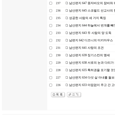
남산편지 647 원자바오의 잠바와
237
남산편지 645 스코필드 선교사의
236
성공한 사람의 세 가지 특징
235
남산편지 644 하늘에서 번개를 빼
234
남산편지 643 두 사람의 양 도둑
233
남편지 642 디즈니의 미키마우스
232
남산편지 641 사랑의 조건
231
남산편지 639 징기스칸의 맹세
230
남산편지 638 서로의 눈과 다리가
229
남산편지 635 특허권을 포기할 것
228
남산편지 634 다섯 살 아내를 돌
227
남산편지 633 아낌없이 주고 간 
226