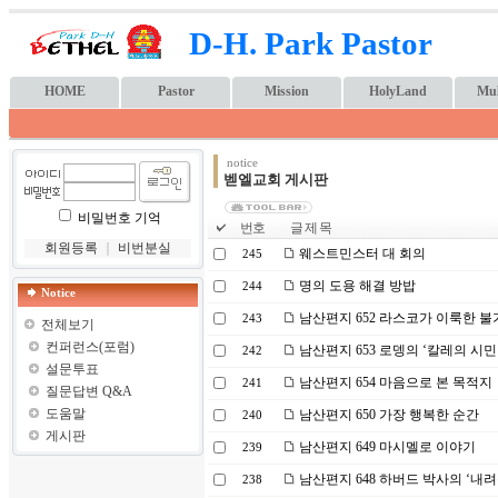
D-H. Park Pastor
HOME
Pastor
Mission
HolyLand
Mul
notice
벧엘교회 게시판
비밀번호 기억
번호
글 제 목
회원등록
｜
비번분실
웨스트민스터 대 회의
245
명의 도용 해결 방밥
244
Notice
남산편지 652 라스코가 이룩한 
243
전체보기
컨퍼런스(포럼)
남산편지 653 로뎅의 ‘칼레의 시민
242
설문투표
남산편지 654 마음으로 본 목적지
241
질문답변 Q&A
도움말
남산편지 650 가장 행복한 순간
240
게시판
남산편지 649 마시멜로 이야기
239
남산편지 648 하버드 박사의 ‘내려
238