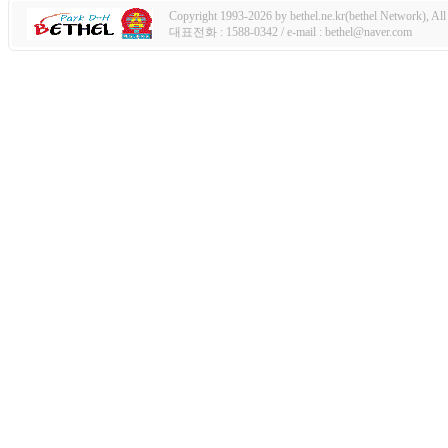
Copyright 1993-2026 by bethel.ne.kr(bethel Network), All 
대표전화 : 1588-0342 / e-mail : bethel@naver.com