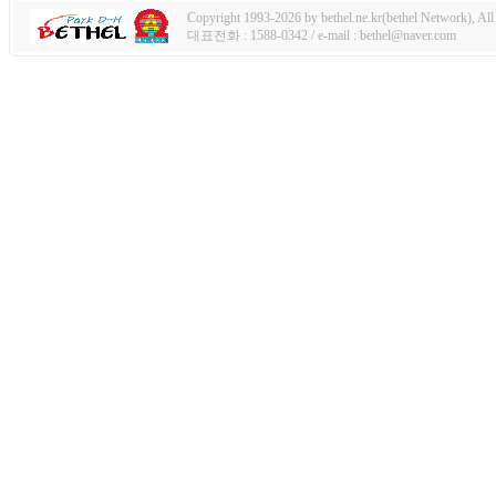
Copyright 1993-2026 by bethel.ne.kr(bethel Network), All 
대표전화 : 1588-0342 / e-mail : bethel@naver.com