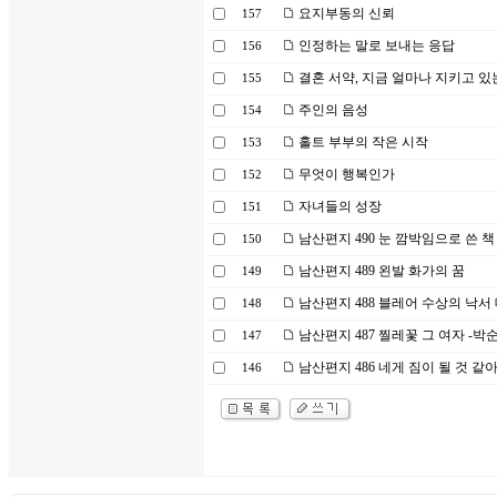
요지부동의 신뢰
157
인정하는 말로 보내는 응답
156
결혼 서약, 지금 얼마나 지키고 있
155
주인의 음성
154
홀트 부부의 작은 시작
153
무엇이 행복인가
152
자녀들의 성장
151
남산편지 490 눈 깜박임으로 쓴 책
150
남산편지 489 왼발 화가의 꿈
149
남산편지 488 블레어 수상의 낙서
148
남산편지 487 찔레꽃 그 여자 -
147
남산편지 486 네게 짐이 될 것 같
146