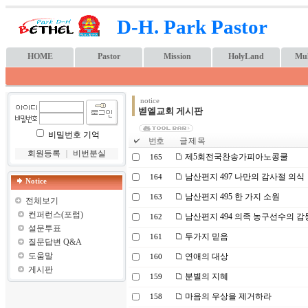
D-H. Park Pastor
HOME
Pastor
Mission
HolyLand
Mul
notice
벧엘교회 게시판
비밀번호 기억
번호
글 제 목
회원등록
｜
비번분실
제5회전국찬송가피아노콩쿨
165
남산편지 497 나만의 감사절 의식
164
Notice
남산편지 495 한 가지 소원
163
전체보기
컨퍼런스(포럼)
남산편지 494 의족 농구선수의 감
162
설문투표
두가지 믿음
161
질문답변 Q&A
도움말
연애의 대상
160
게시판
분별의 지혜
159
마음의 우상을 제거하라
158