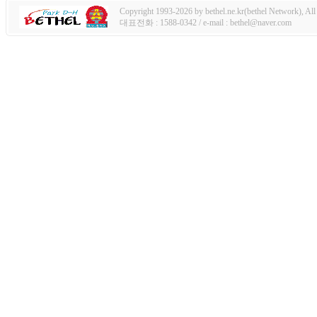
Copyright 1993-2026 by bethel.ne.kr(bethel Network), All 
대표전화 : 1588-0342 / e-mail : bethel@naver.com