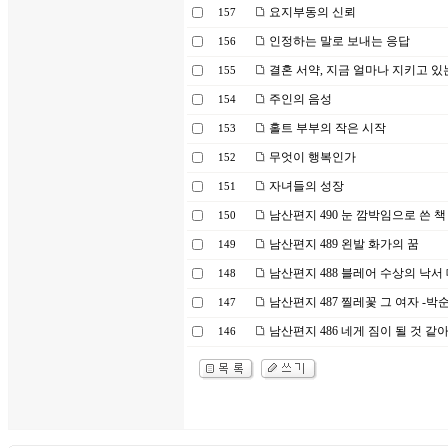
요지부동의 신뢰
157
인정하는 말로 보내는 응답
156
결혼 서약, 지금 얼마나 지키고 있
155
주인의 음성
154
홀트 부부의 작은 시작
153
무엇이 행복인가
152
자녀들의 성장
151
남산편지 490 눈 깜박임으로 쓴 책
150
남산편지 489 왼발 화가의 꿈
149
남산편지 488 블레어 수상의 낙서
148
남산편지 487 찔레꽃 그 여자 -
147
남산편지 486 네게 짐이 될 것 같
146