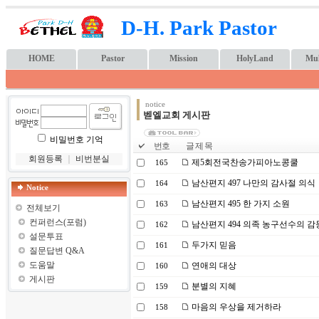
D-H. Park Pastor
HOME
Pastor
Mission
HolyLand
Mul
notice
벧엘교회 게시판
비밀번호 기억
번호
글 제 목
회원등록
｜
비번분실
제5회전국찬송가피아노콩쿨
165
남산편지 497 나만의 감사절 의식
164
Notice
남산편지 495 한 가지 소원
163
전체보기
컨퍼런스(포럼)
남산편지 494 의족 농구선수의 감
162
설문투표
두가지 믿음
161
질문답변 Q&A
도움말
연애의 대상
160
게시판
분별의 지혜
159
마음의 우상을 제거하라
158