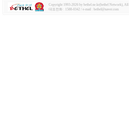
Copyright 1993-2026 by bethel.ne.kr(bethel Network), All 
대표전화 : 1588-0342 / e-mail : bethel@naver.com