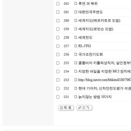
후연 과 북위
262
대한민국주변도
261
세계지도(메르카토르 도법)
260
세계지도(로빈슨 도법)
259
세계전도
258
RL-JT62
257
국가조찬기도회
256
콜롬비아 카톨릭성직자, 살인청부
255
지정한 파일을 지정한 MCI 장치에
254
http://blog.naver.com/bhkim4330/70
253
현대·기아차, 신차안전도평가 석
252
늙지않는 방법 10가지
251