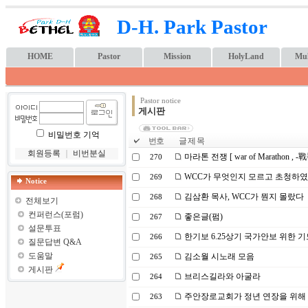
D-H. Park Pastor
HOME
Pastor
Mission
HolyLand
Mul
Pastor notice
게시판
비밀번호 기억
번호
글 제 목
회원등록
｜
비번분실
마라톤 전쟁 [ war of Marathon , -戰
270
WCC가 무엇인지 모르고 초청하였
269
Notice
김삼환 목사, WCC가 뭔지 몰랐다
268
전체보기
컨퍼런스(포럼)
좋은글(펌)
267
설문투표
한기보 6.25상기 국가안보 위한 
266
질문답변 Q&A
도움말
김소월 시노래 모음
265
게시판
브리스길라와 아굴라
264
주안장로교회가 정년 연장을 위해
263