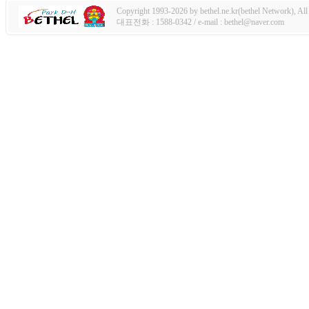
Copyright 1993-2026 by bethel.ne.kr(bethel Network), All 
대표전화 : 1588-0342 / e-mail : bethel@naver.com