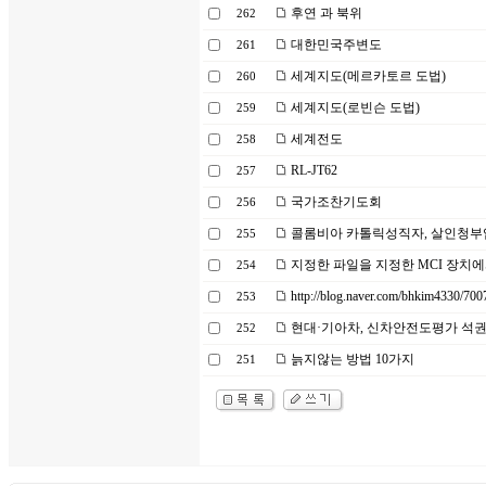
후연 과 북위
262
대한민국주변도
261
세계지도(메르카토르 도법)
260
세계지도(로빈슨 도법)
259
세계전도
258
RL-JT62
257
국가조찬기도회
256
콜롬비아 카톨릭성직자, 살인청부
255
지정한 파일을 지정한 MCI 장치에
254
http://blog.naver.com/bhkim4330/70
253
현대·기아차, 신차안전도평가 석
252
늙지않는 방법 10가지
251