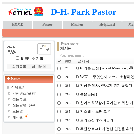
D-H. Park Pastor
HOME
Pastor
Mission
HolyLand
Mul
Pastor notice
게시판
비밀번호 기억
번호
글 제 목
회원등록
｜
비번분실
마라톤 전쟁 [ war of Marathon , -戰
270
WCC가 무엇인지 모르고 초청하였
269
Notice
김삼환 목사, WCC가 뭔지 몰랐다
268
전체보기
컨퍼런스(포럼)
좋은글(펌)
267
설문투표
한기보 6.25상기 국가안보 위한 
266
질문답변 Q&A
도움말
김소월 시노래 모음
265
게시판
브리스길라와 아굴라
264
주안장로교회가 정년 연장을 위해
263