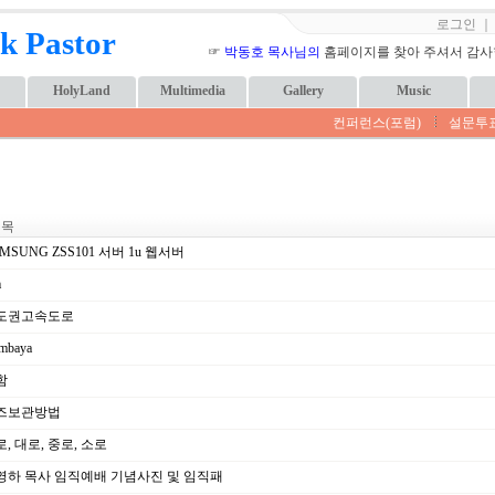
로그인
k Pastor
☞
박동호 목사님의
홈페이지를 찾아 주셔서 감사합니
HolyLand
Multimedia
Gallery
Music
컨퍼런스(포럼)
설문투
 목
MSUNG ZSS101 서버 1u 웹서버
m
도권고속도로
mbaya
함
즈보관방법
, 대로, 중로, 소로
영하 목사 임직예배 기념사진 및 임직패