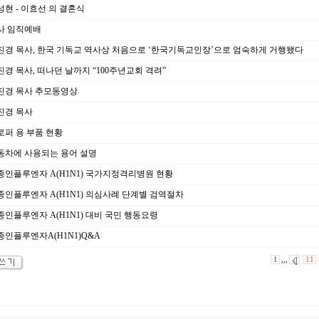
현 - 이효선 의 결혼식
사 임직예배
경 목사, 한국 기독교 역사상 처음으로 ‘한국기독교인장’으로 엄숙하게 거행됐다
경 목사, 떠나던 날까지 “100주년교회 격려”
진경 목사 추모동영상
진경 목사
퍼 용 부품 현황
동차에 사용되는 용어 설명
인플루엔자 A(H1N1) 국가지정격리병원 현황
인플루엔자 A(H1N1) 의심사례 단계별 검역절차
인플루엔자 A(H1N1) 대비 국민 행동요령
인플루엔자A(H1N1)Q&A
1
,,,
11