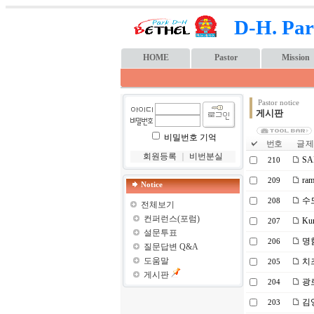
D-H. Par
HOME
Pastor
Mission
Pastor notice
게시판
비밀번호 기억
번호
글 제
회원등록
｜
비번분실
SA
210
ra
209
Notice
수
208
전체보기
컨퍼런스(포럼)
Ku
207
설문투표
명
206
질문답변 Q&A
도움말
치
205
게시판
광로
204
김
203