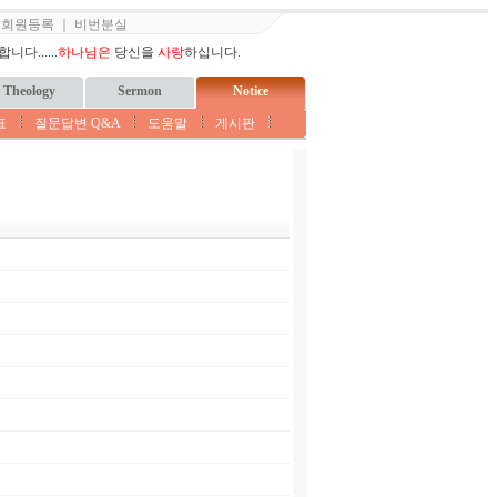
｜
회원등록
｜
비번분실
다......
하나님은
당신을
사랑
하십니다.
Theology
Sermon
Notice
표
질문답변 Q&A
도움말
게시판