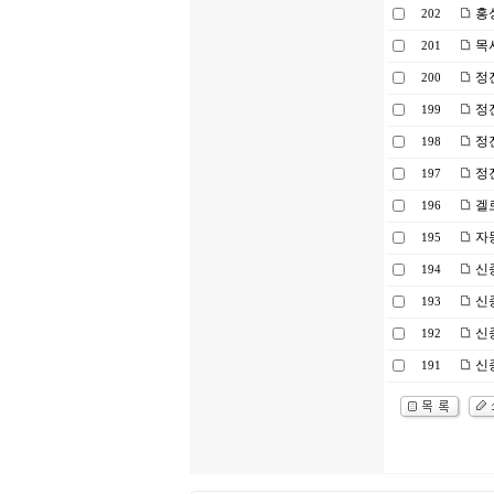
홍성
202
목
201
정진
200
정진
199
정
198
정
197
겔로
196
자
195
신종
194
신종
193
신종
192
신종
191