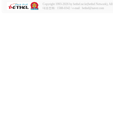
Copyright 1993-2026 by bethel.ne.kr(bethel Network), All 
대표전화 : 1588-0342 / e-mail : bethel@naver.com