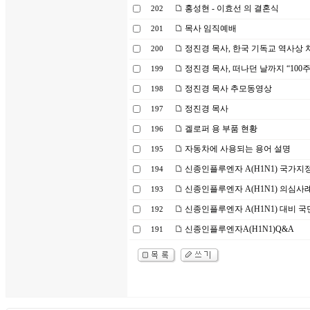
홍성현 - 이효선 의 결혼식
202
목사 임직예배
201
정진경 목사, 한국 기독교 역사상
200
정진경 목사, 떠나던 날까지 “100
199
정진경 목사 추모동영상
198
정진경 목사
197
겔로퍼 용 부품 현황
196
자동차에 사용되는 용어 설명
195
신종인플루엔자 A(H1N1) 국가
194
신종인플루엔자 A(H1N1) 의심사
193
신종인플루엔자 A(H1N1) 대비 
192
신종인플루엔자A(H1N1)Q&A
191