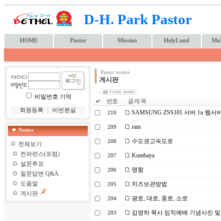
D-H. Park Pastor
HOME
Pastor
Mission
HolyLand
Mul
Pastor notice
게시판
비밀번호 기억
번호
글 제 목
회원등록
｜
비번분실
SAMSUNG ZSS101 서버 1u 웹서
210
ram
209
Notice
수도권고속도로
208
전체보기
컨퍼런스(포럼)
Kumbaya
207
설문투표
명함
206
질문답변 Q&A
도움말
치즈보관방법
205
게시판
광로, 대로, 중로, 소로
204
김영하 목사 임직예배 기념사진 및
203