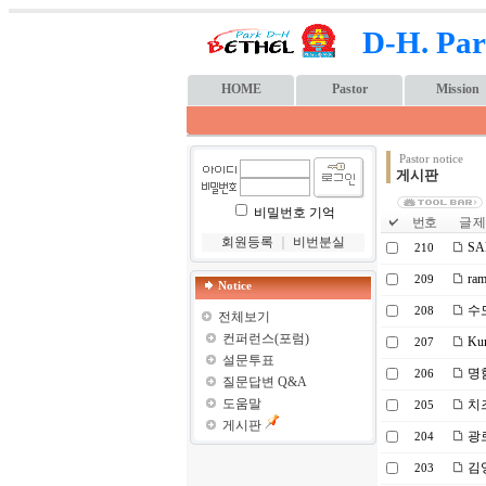
D-H. Par
HOME
Pastor
Mission
Pastor notice
게시판
비밀번호 기억
번호
글 제
회원등록
｜
비번분실
SA
210
ra
209
Notice
수
208
전체보기
컨퍼런스(포럼)
Ku
207
설문투표
명
206
질문답변 Q&A
도움말
치
205
게시판
광로
204
김
203