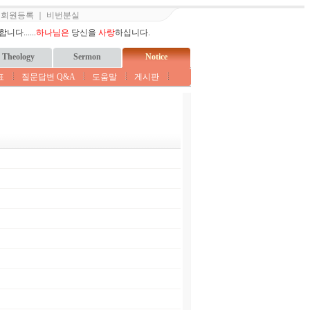
｜
회원등록
｜
비번분실
다......
하나님은
당신을
사랑
하십니다.
Theology
Sermon
Notice
표
질문답변 Q&A
도움말
게시판