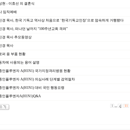
현 - 이효선 의 결혼식
사 임직예배
경 목사, 한국 기독교 역사상 처음으로 ‘한국기독교인장’으로 엄숙하게 거행됐다
경 목사, 떠나던 날까지 “100주년교회 격려”
진경 목사 추모동영상
진경 목사
퍼 용 부품 현황
동차에 사용되는 용어 설명
인플루엔자 A(H1N1) 국가지정격리병원 현황
인플루엔자 A(H1N1) 의심사례 단계별 검역절차
인플루엔자 A(H1N1) 대비 국민 행동요령
인플루엔자A(H1N1)Q&A
1
,,,
11