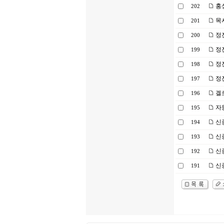
홍성
202
목
201
정진
200
정진
199
정
198
정
197
겔로
196
자
195
신종
194
신종
193
신종
192
신종
191