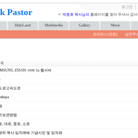
로그인
k Pastor
☞
박동호 목사님의
홈페이지를 찾아 주셔서 감사합니
HolyLand
Multimedia
Gallery
Music
컨퍼런스(포럼)
설문투
 목
MSUNG ZSS101 서버 1u 웹서버
m
도권고속도로
mbaya
함
즈보관방법
, 대로, 중로, 소로
영하 목사 임직예배 기념사진 및 임직패