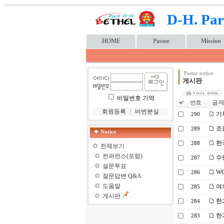
D-H. Par
HOME
Pastor
Mission
Pastor notice
게시판
비밀번호 기억
번호
글 제
회원등록
｜
비번분실
기독
290
조
289
Notice
한
288
전체보기
컨퍼런스(포럼)
수
287
설문투표
WC
286
질문답변 Q&A
도움말
여
285
게시판
한
284
한
283