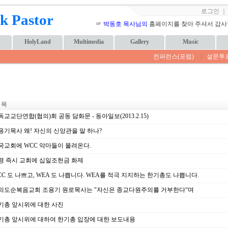
로그인
k Pastor
☞
박동호 목사님의
홈페이지를 찾아 주셔서 감사합니
HolyLand
Multimedia
Gallery
Music
컨퍼런스(포럼)
설문투
 목
교교단연합(협의)회 공동 담화문 - 동아일보(2013.2.15)
용기목사 왜! 자신의 신앙관을 말 하나?
국교회에 WCC 악마들이 몰려온다.
령 즉시 교회에 십일조헌금 화제
C 도 나쁘고, WEA 도 나쁩니다. WEA를 적극 지지하는 한기총도 나쁩니다.
의도순복음교회 조용기 원로목사는 "자신은 종교다원주의를 거부한다“며
기총 앞시위에 대한 사진
기총 앞시위에 대하여 한기총 입장에 대한 보도내용