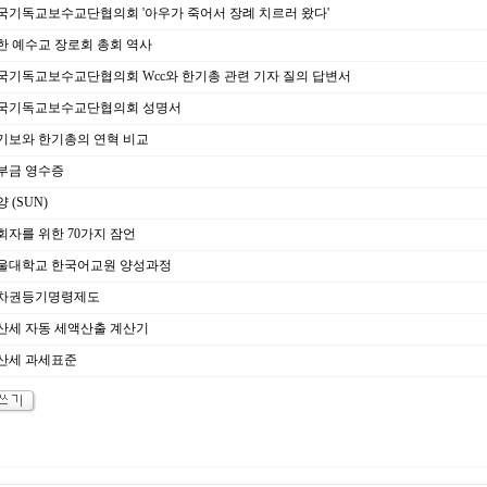
국기독교보수교단협의회 '아우가 죽어서 장례 치르러 왔다'
한 예수교 장로회 총회 역사
국기독교보수교단협의회 Wcc와 한기총 관련 기자 질의 답변서
국기독교보수교단협의회 성명서
기보와 한기총의 연혁 비교
부금 영수증
 (SUN)
회자를 위한 70가지 잠언
울대학교 한국어교원 양성과정
차권등기명령제도
산세 자동 세액산출 계산기
산세 과세표준