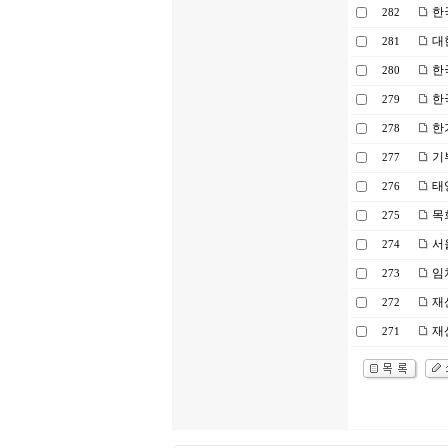
한
282
대
281
한
280
한
279
한
278
기
277
태양
276
목
275
서
274
임
273
재
272
재
271