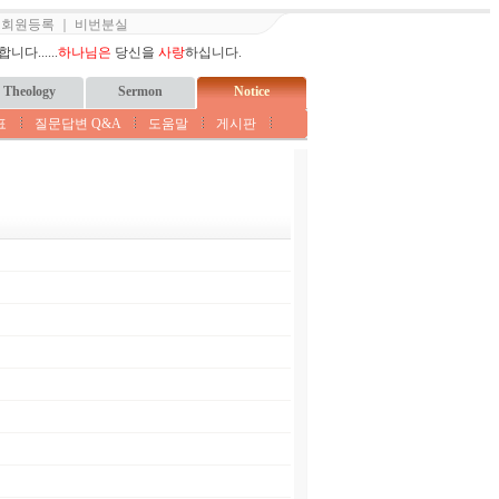
｜
회원등록
｜
비번분실
다......
하나님은
당신을
사랑
하십니다.
Theology
Sermon
Notice
표
질문답변 Q&A
도움말
게시판