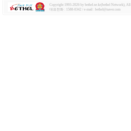
Copyright 1993-2026 by bethel.ne.kr(bethel Network), All 
대표전화 : 1588-0342 / e-mail : bethel@naver.com