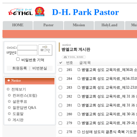
D-H. Park Pastor
HOME
Pastor
Mission
HolyLand
Mul
notice
벧엘교회 게시판
비밀번호 기억
번호
글 제 목
회원등록
｜
비번분실
벧엘교회 성도 교육자료_제36과 소
285
벧엘교회 성도 교육자료_제34-35과
284
Notice
벧엘교회 성도 교육자료_제32-23과
283
전체보기
컨퍼런스(포럼)
벧엘교회 성도 교육자료_제 31 과 
282
설문투표
벧엘교회 성도 교육자료_제 31 과 
281
질문답변 Q&A
도움말
벧엘교회 성도 교육자료_제 30 과
280
게시판
벧엘교회 성도 교육자료_제 29 과
279
신성애 성도의 결혼식 축복 기도문
278