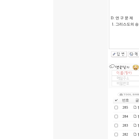
D. 연 구 문 제
1. 그리스도의 
번호
글 
285
284
283
282