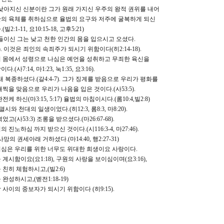
 낮아지신 신분이란 그가 원래 가지신 우주의 왕적 권위를 내어
 육체를 취하심으로 율법의 요구와 저주에 굴복하게 되신
1-11, 요10:15-18, 고후5:21)
아들이신 그는 낮고 천한 인간의 몸을 입으시고 오셨다.
4). 이것은 죄인의 속죄주가 되시기 위함이다(히2:14-18).
몸에서 성령으로 나심은 예언을 성취하고 무죄한 육신을
7:14, 마1:23, 눅1:35, 요3:16).
래 복종하셨다.(갈4:4-7). 그가 징계를 받음으로 우리가 평화를
을 맞음으로 우리가 나음을 입은 것이다.(사53:5).
하신(마3:15, 5:17) 율법의 마침이시다.(롬10:4,빌2:8)
시와 천대의 일생이었다.(히12:3, 롬8:3, 마8:20).
사53:3) 조롱을 받으셨다.(마26:67-68).
노하심 까지 받으신 것이다.(시116:3-4, 마27:46).
망의 권세아래 거하셨다.(마14:40, 행2:27-31)
은 우리를 위한 너무도 위대한 희생이요 사랑이다.
함이요(요1:18), 구원의 사랑을 보이심이며(요3:16),
히 체험하시고,(빌2:6)
성하시고,(벧전1:18-19)
이의 중보자가 되시기 위함이다 (히9:15).