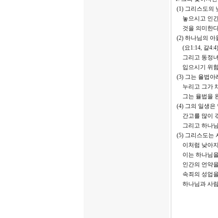
(1) 그리스도의
놓으시고 인간의
것을 의미한다.(빌2:
(2) 하나님의 
(요1:14, 갈4:
그리고 동정녀 
입으시기 위함이다.(사
(3) 그는 율법아
누리고 그가 채찍
그는 율법을 완전케 
(4) 그의 일생은 멸
간고를 많이 겪었고(
그리고 하나님의 진
(5) 그리스도는 사
이처럼 낮아지심
이는 하나님을 계시
인간의 언약을 친
속죄의 성업을 완
하나님과 사람 사