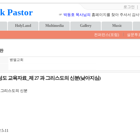
로그인
k Pastor
☞
박동호 목사님의
홈페이지를 찾아 주셔서 감사합니
HolyLand
Multimedia
Gallery
Music
컨퍼런스(포럼)
설문투
판
벧엘교회
도 교육자료_제 27 과 그리스도의 신분(낮아지심)
7. 그리스도의 신분
5-11