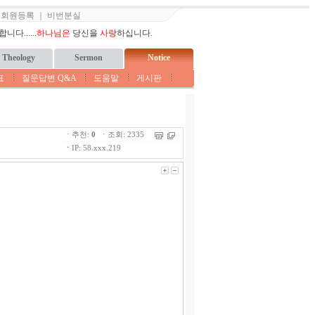
｜
회원등록
｜
비번분실
다......
하나님은
당신을
사랑
하십니다.
Theology
Sermon
Notice
표
질문답변 Q&A
도움말
게시판
ㆍ추천:
0
ㆍ조회: 2335
ㆍ
IP: 58.xxx.219