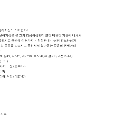
 낮아지심이 어떠한가?
낮아지심은 곧 그의 강생하심인데 또한 비천한 지위에 나셔서
하시고 금생에 여러가지 비참함과 하나님의 진노하심과
 죽음을 받으시고 묻히셔서 얼마동안 죽음의 권세아래
.
 갈4:4, 사53:3, 마27:46, 눅22:41,44 갈3:13,고전15:3-4)
1:31)
지 비참,(고후8:9)
-9)
래 거함.(마27:46)
 신분