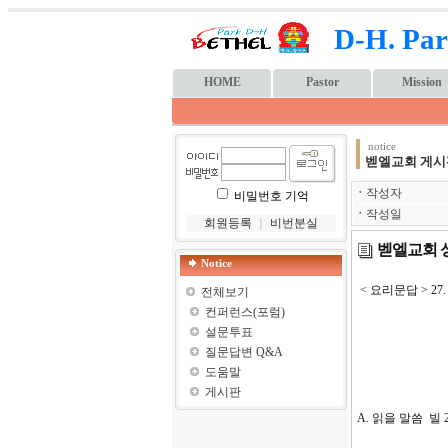
D-H. Par
HOME
Pastor
Mission
notice
벧엘교회 게시
ㆍ
작성자
비밀번호 기억
ㆍ
작성일
회원등록
｜
비번분실
벧엘교회 성
Notice
< 요리문답 > 2
전체보기
컨퍼런스(포럼)
설문투표
질문답변 Q&A
도움말
게시판
A. 읽을 말씀 빌 2: