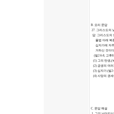
B. 요리 문답
27. 그리스도의
답: 그리스도의 
율법 아래 복종
십자가에 저주의
거하신 것이다
(빌2:6-8, 고후8:9,
(1) 그의 탄생,(눅
(2) 금생의 여러가
(3) 십자가.(빌2:6
(4) 사망의 권세아
C. 문답 해설
1. 그의 낮아지신