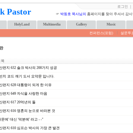
로그인
k Pastor
☞
박동호 목사님의
홈페이지를 찾아 주셔서 감사합니
HolyLand
Multimedia
Gallery
Music
컨퍼런스(포럼)
설문투
판
 목
편지 632 솔크 박사의 200가지 성공
빈치 코드 깨기 도서 요약문 입니다.
산편지 628 대통령이 되게 한 이유
산편지 649 자식을 사랑한 마음
편지 617 20억년의 돌
산편지 616 영혼의 눈으로 바라본 것
때문에' 대신 '덕분에' 라고 - -"
산편지 610 심프슨 박사의 가장 큰 발견