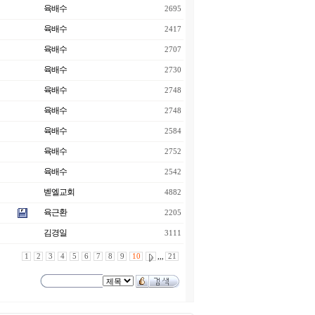
육배수
2695
육배수
2417
육배수
2707
육배수
2730
육배수
2748
육배수
2748
육배수
2584
육배수
2752
육배수
2542
벧엘교회
4882
육근환
2205
김경일
3111
1
2
3
4
5
6
7
8
9
10
,,,
21