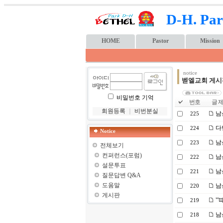
D-H. Par
HOME
Pastor
Mission
notice
벧엘교회 게시
비밀번호 기억
번호
글 제
회원등록
｜
비번분실
남산
225
다
224
Notice
남
223
전체보기
컨퍼런스(포럼)
남
222
설문투표
남산
221
질문답변 Q&A
도움말
남
220
게시판
"'
219
남
218