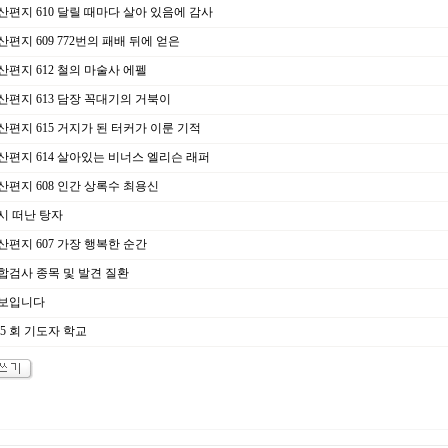
산편지 610 달릴 때마다 살아 있음에 감사
편지 609 772번의 패배 뒤에 얻은
산편지 612 철의 마술사 에펠
산편지 613 담장 꼭대기의 거북이
산편지 615 거지가 된 터커가 이룬 기적
산편지 614 살아있는 비너스 엘리슨 래퍼
산편지 608 인간 상록수 최용신
시 떠난 탕자
산편지 607 가장 행복한 순간
합검사 종목 및 발견 질환
보입니다
5 회 기도자 학교