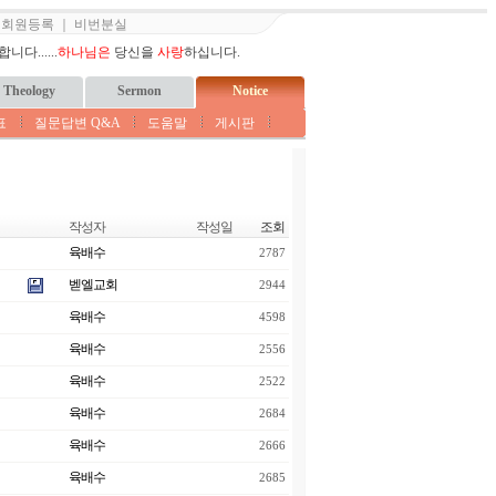
｜
회원등록
｜
비번분실
다......
하나님은
당신을
사랑
하십니다.
Theology
Sermon
Notice
표
질문답변 Q&A
도움말
게시판
작성자
작성일
조회
육배수
2787
벧엘교회
2944
육배수
4598
육배수
2556
육배수
2522
육배수
2684
육배수
2666
육배수
2685