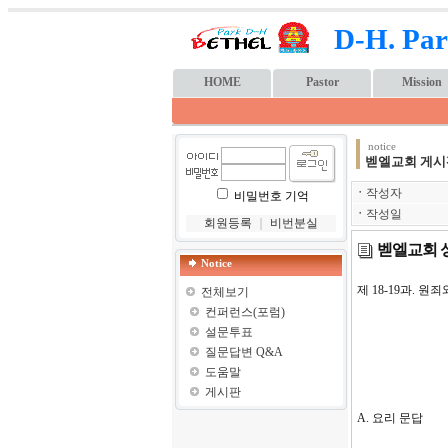
D-H. Par
HOME
Pastor
Mission
notice
벧엘교회 게시
ㆍ
작성자
비밀번호 기억
ㆍ
작성일
회원등록
｜
비번분실
벧엘교회 성
Notice
제 18-19과. 원죄
전체보기
컨퍼런스(포럼)
설문투표
질문답변 Q&A
도움말
게시판
A. 요리 문답