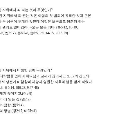
한 지위에서 죄 되는 것이 무엇인가?
한 지위에서 죄 된는 것은 아담의 첫 범죄에 유죄한 것과 근본
온 성품이 부패한 것인데 이것은 보통으로 원죄라 하는
죄로 말미암아 나오는 모든 죄다. (롬5:12, 18-19,
엡2:1-3, 롬8:7-8, 창6:5, 약1:14-15, 마15:19)
락한 지위에서 비참한 것이 무엇인가?
 타락함을 인하여 하나님과 교제가 끊어지고 또 그의 진노와
서 생전에 비참함과 사망과 영원한 지옥의 벌을 받게 되었다
, 롬5:14, 막6:23, 9:47-48)
제가 끊어지고,(창3:8)
아래 있는 것,(엡2:2)
비참함,(롬5:14)
형벌,(창2:17, 마25:41)