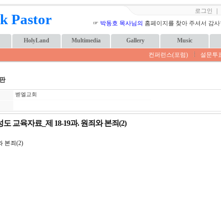
로그인
k Pastor
☞
박동호 목사님의
홈페이지를 찾아 주셔서 감사합니
HolyLand
Multimedia
Gallery
Music
컨퍼런스(포럼)
설문투
판
벧엘교회
도 교육자료_제 18-19과. 원죄와 본죄(2)
와 본죄(2)