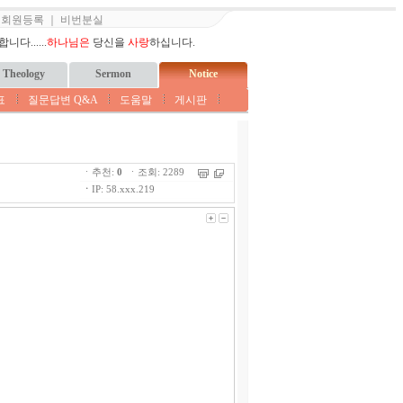
｜
회원등록
｜
비번분실
다......
하나님은
당신을
사랑
하십니다.
Theology
Sermon
Notice
표
질문답변 Q&A
도움말
게시판
ㆍ추천:
0
ㆍ조회: 2289
ㆍ
IP: 58.xxx.219