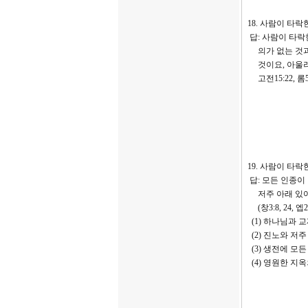
18. 사람이 타락
답: 사람이 타락
의가 없는 것과 
것이요, 아울러 원
고전15:22, 롬5:6, 
19. 사람이 타
답: 모든 인종이
저주 아래 있어
(창3:8, 24, 엡2:3
(1) 하나님과 교
(2) 진노와 저주 
(3) 생전에 모든 
(4) 영원한 지옥의 