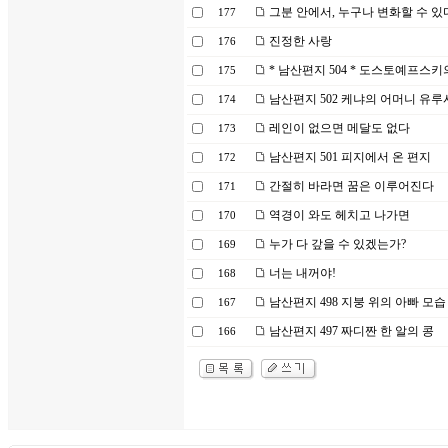
그분 안에서, 누구나 변화할 수 있
177
진정한 사랑
176
* 남산편지 504 * 도스토예프스키
175
남산편지 502 케냐의 어머니 유루
174
레인이 없으면 메달도 없다
173
남산편지 501 피지에서 온 편지
172
간절히 바라면 꿈은 이루어진다
171
역경이 와도 헤치고 나가면
170
누가 다 갚을 수 있겠는가?
169
너는 내꺼야!
168
남산편지 498 지붕 위의 아빠 모습
167
남산편지 497 짜디짠 한 알의 콩
166