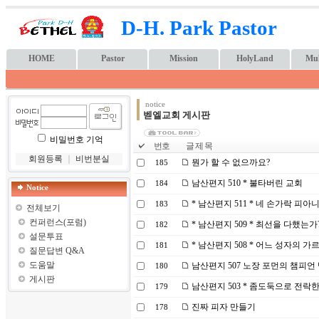
D-H. Park Pastor
HOME
Pastor
Mission
HolyLand
Mul
notice
벧엘교회 게시판
비밀번호 기억
번호
글 제 목
회원등록
｜
비번분실
뭔가 할 수 없으까요?
185
남산편지 510 * 불타버린 교회
184
Notice
* 남산편지 511 * 네 손가락 피아
183
전체보기
컨퍼런스(포럼)
* 남산편지 509 * 최선을 다했는가
182
설문투표
* 남산편지 508 * 어느 성자의 가
181
질문답변 Q&A
도움말
남산편지 507 노장 포먼의 챔피언
180
게시판
남산편지 503 * 좀도둑으로 전락
179
진짜 피자 만들기
178