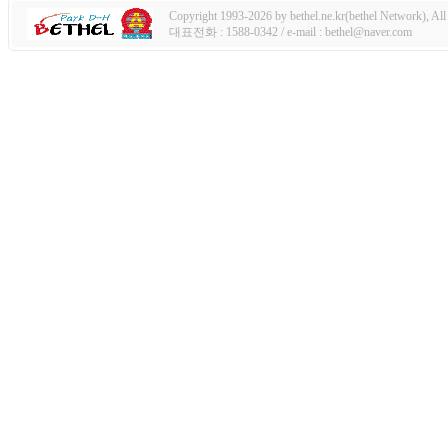
Copyright 1993-2026 by bethel.ne.kr(bethel Network), All 
대표전화 : 1588-0342 / e-mail : bethel@naver.com