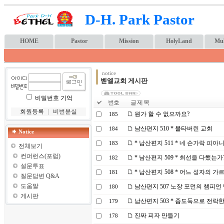
D-H. Park Pastor
HOME
Pastor
Mission
HolyLand
Mul
notice
벧엘교회 게시판
비밀번호 기억
번호
글 제 목
회원등록
｜
비번분실
뭔가 할 수 없으까요?
185
남산편지 510 * 불타버린 교회
184
Notice
* 남산편지 511 * 네 손가락 피아
183
전체보기
컨퍼런스(포럼)
* 남산편지 509 * 최선을 다했는가
182
설문투표
* 남산편지 508 * 어느 성자의 가
181
질문답변 Q&A
도움말
남산편지 507 노장 포먼의 챔피언
180
게시판
남산편지 503 * 좀도둑으로 전락
179
진짜 피자 만들기
178