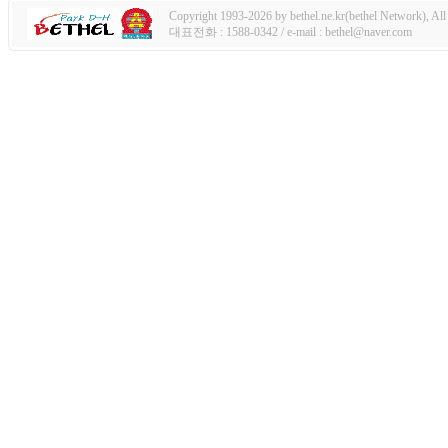
Copyright 1993-2026 by bethel.ne.kr(bethel Network), All 
대표전화 : 1588-0342 / e-mail : bethel@naver.com