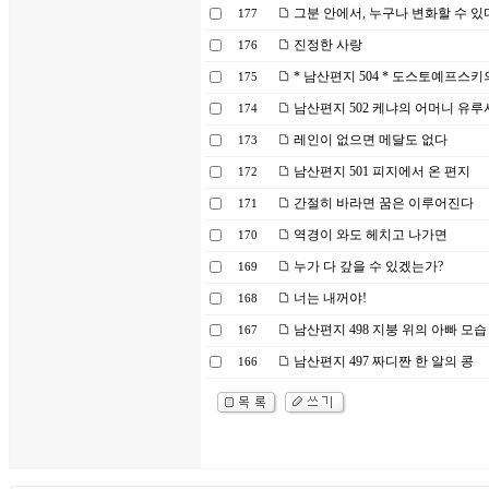
그분 안에서, 누구나 변화할 수 있
177
진정한 사랑
176
* 남산편지 504 * 도스토예프스키
175
남산편지 502 케냐의 어머니 유루
174
레인이 없으면 메달도 없다
173
남산편지 501 피지에서 온 편지
172
간절히 바라면 꿈은 이루어진다
171
역경이 와도 헤치고 나가면
170
누가 다 갚을 수 있겠는가?
169
너는 내꺼야!
168
남산편지 498 지붕 위의 아빠 모습
167
남산편지 497 짜디짠 한 알의 콩
166