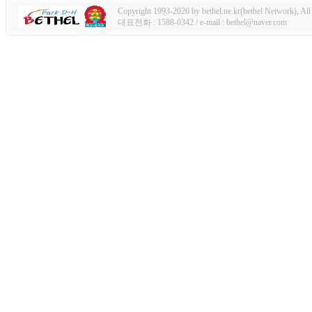
Copyright 1993-2026 by bethel.ne.kr(bethel Network), All 
대표전화 : 1588-0342 / e-mail : bethel@naver.com