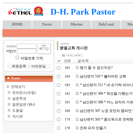
D-H. Park Pastor
HOME
Pastor
Mission
HolyLand
Mul
notice
벧엘교회 게시판
비밀번호 기억
번호
글 제 목
회원등록
｜
비번분실
뭔가 할 수 없으까요?
185
남산편지 510 * 불타버린 교회
184
Notice
* 남산편지 511 * 네 손가락 피아
183
전체보기
컨퍼런스(포럼)
* 남산편지 509 * 최선을 다했는가
182
설문투표
* 남산편지 508 * 어느 성자의 가
181
질문답변 Q&A
도움말
남산편지 507 노장 포먼의 챔피언
180
게시판
남산편지 503 * 좀도둑으로 전락
179
진짜 피자 만들기
178