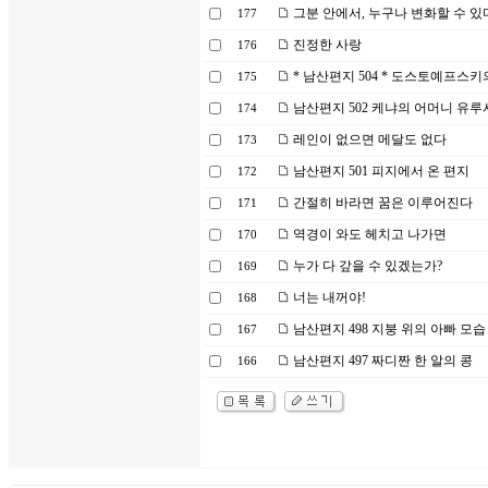
그분 안에서, 누구나 변화할 수 있
177
진정한 사랑
176
* 남산편지 504 * 도스토예프스키
175
남산편지 502 케냐의 어머니 유루
174
레인이 없으면 메달도 없다
173
남산편지 501 피지에서 온 편지
172
간절히 바라면 꿈은 이루어진다
171
역경이 와도 헤치고 나가면
170
누가 다 갚을 수 있겠는가?
169
너는 내꺼야!
168
남산편지 498 지붕 위의 아빠 모습
167
남산편지 497 짜디짠 한 알의 콩
166