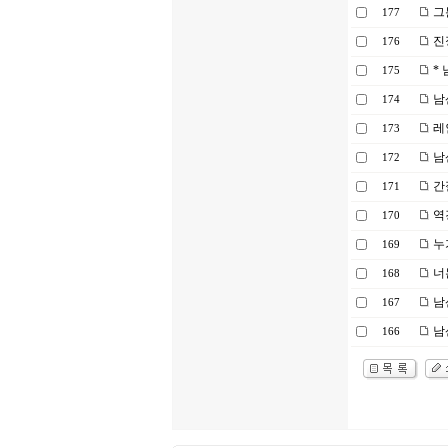
그
177
진
176
* 
175
남
174
레
173
남
172
간
171
역
170
누
169
너
168
남산
167
남산
166