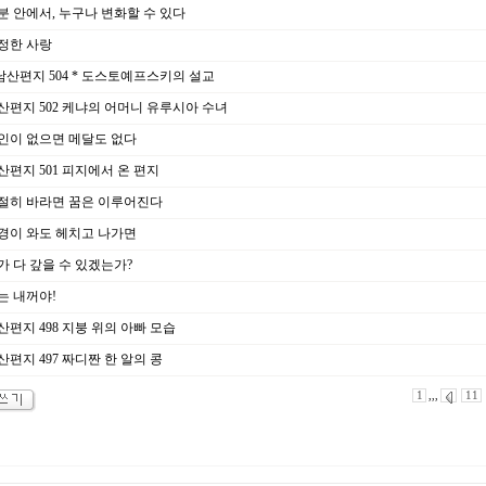
분 안에서, 누구나 변화할 수 있다
정한 사랑
남산편지 504 * 도스토예프스키의 설교
산편지 502 케냐의 어머니 유루시아 수녀
인이 없으면 메달도 없다
산편지 501 피지에서 온 편지
절히 바라면 꿈은 이루어진다
경이 와도 헤치고 나가면
가 다 갚을 수 있겠는가?
는 내꺼야!
편지 498 지붕 위의 아빠 모습
편지 497 짜디짠 한 알의 콩
1
,,,
11