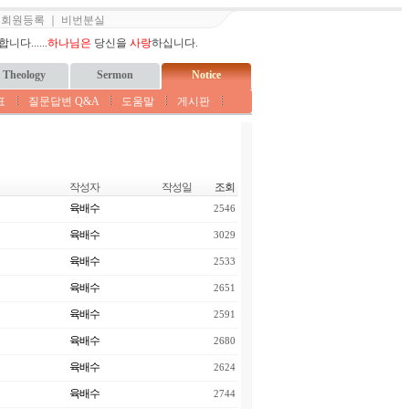
｜
회원등록
｜
비번분실
다......
하나님은
당신을
사랑
하십니다.
Theology
Sermon
Notice
표
질문답변 Q&A
도움말
게시판
작성자
작성일
조회
육배수
2546
육배수
3029
육배수
2533
육배수
2651
육배수
2591
육배수
2680
육배수
2624
육배수
2744