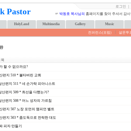
로그인
k Pastor
☞
박동호 목사님의
홈페이지를 찾아 주셔서 감사합니
HolyLand
Multimedia
Gallery
Music
컨퍼런스(포럼)
설문투
판
 목
가 할 수 없으까요?
편지 510 * 불타버린 교회
남산편지 511 * 네 손가락 피아니스트
남산편지 509 * 최선을 다했는가?
남산편지 508 * 어느 성자의 가르침
산편지 507 노장 포먼의 챔피언 벨트
산편지 503 * 좀도둑으로 전락한 대도
짜 피자 만들기