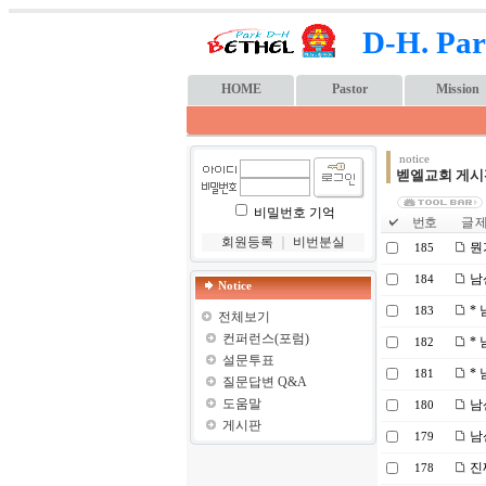
D-H. Par
HOME
Pastor
Mission
notice
벧엘교회 게시
비밀번호 기억
번호
글 제
회원등록
｜
비번분실
뭔
185
남산
184
Notice
* 
183
전체보기
컨퍼런스(포럼)
* 
182
설문투표
* 
181
질문답변 Q&A
도움말
남
180
게시판
남
179
진
178