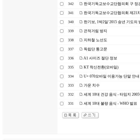
한국기독교보수교단협의회 구 정관(20
342
한국기독교보수교단협의회 제21차
341
한기보, 1박2일‘2015 송년 기도의
340
끈적거림 방지
339
지하철 노선도
338
독립단 통고문
337
A1 사이즈 절단 정보
336
KT 착신전환(모바일)
335
U+ 070모바일 이용가능 단말 안내
334
가운 치수
333
세계 10대 건강 음식 - 타임지 20
332
세계 10대 불량 음식 - WHO 발표
331