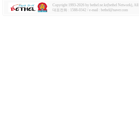
Copyright 1993-2026 by bethel.ne.kr(bethel Network), All 
대표전화 : 1588-0342 / e-mail : bethel@naver.com