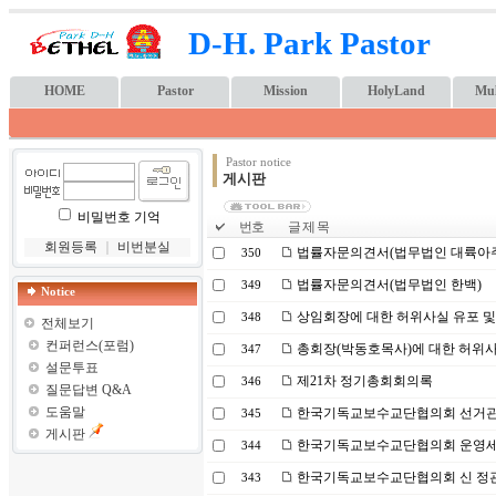
D-H. Park Pastor
HOME
Pastor
Mission
HolyLand
Mul
Pastor notice
게시판
비밀번호 기억
번호
글 제 목
회원등록
｜
비번분실
법률자문의견서(법무법인 대륙아
350
법률자문의견서(법무법인 한백)
349
Notice
상임회장에 대한 허위사실 유포 및
348
전체보기
컨퍼런스(포럼)
총회장(박동호목사)에 대한 허위사
347
설문투표
제21차 정기총회회의록
346
질문답변 Q&A
도움말
한국기독교보수교단협의회 선거
345
게시판
한국기독교보수교단협의회 운영
344
한국기독교보수교단협의회 신 정관(20
343