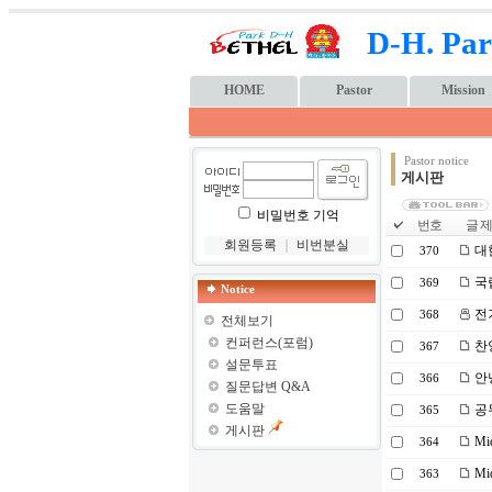
D-H. Par
HOME
Pastor
Mission
Pastor notice
게시판
비밀번호 기억
번호
글 제
회원등록
｜
비번분실
대
370
국
369
Notice
전
368
전체보기
컨퍼런스(포럼)
찬양
367
설문투표
안
366
질문답변 Q&A
도움말
공
365
게시판
Mi
364
Mi
363