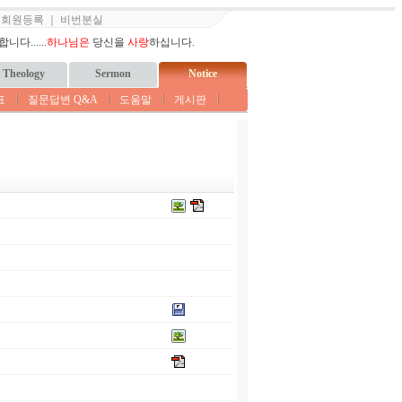
｜
회원등록
｜
비번분실
다......
하나님은
당신을
사랑
하십니다.
Theology
Sermon
Notice
표
질문답변 Q&A
도움말
게시판