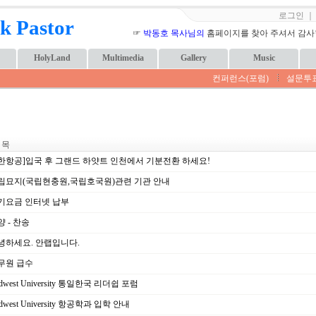
로그인
k Pastor
☞
박동호 목사님의
홈페이지를 찾아 주셔서 감사합니
HolyLand
Multimedia
Gallery
Music
컨퍼런스(포럼)
설문투
 목
한항공]입국 후 그랜드 하얏트 인천에서 기분전환 하세요!
립묘지(국립현충원,국립호국원)관련 기관 안내
기요금 인터넷 납부
 - 찬송
녕하세요. 안랩입니다.
무원 급수
dwest University 통일한국 리더쉽 포럼
dwest University 항공학과 입학 안내