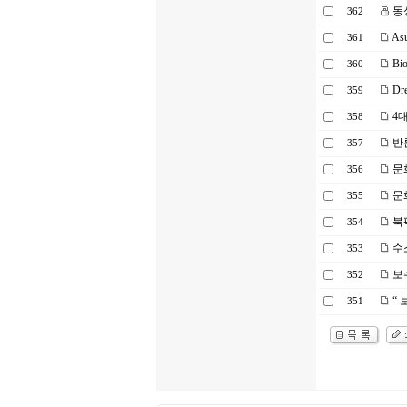
동
362
Asu
361
Bio
360
Dre
359
4
358
반
357
문
356
문
355
북
354
수
353
보수
352
“ 
351