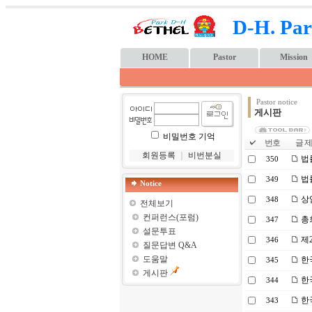
D-H. Par
HOME
Pastor
Mission
Pastor notice
게시판
비밀번호 기억
번호
글 제
회원등록
｜
비번분실
법
350
법
349
Notice
상
348
전체보기
컨퍼런스(포럼)
총
347
설문투표
제
346
질문답변 Q&A
도움말
한
345
게시판
한
344
한국
343