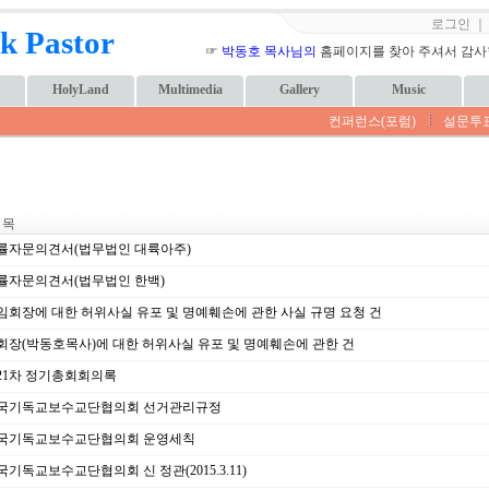
로그인
k Pastor
☞
박동호 목사님의
홈페이지를 찾아 주셔서 감사합니
HolyLand
Multimedia
Gallery
Music
컨퍼런스(포럼)
설문투
 목
률자문의견서(법무법인 대륙아주)
률자문의견서(법무법인 한백)
임회장에 대한 허위사실 유포 및 명예훼손에 관한 사실 규명 요청 건
회장(박동호목사)에 대한 허위사실 유포 및 명예훼손에 관한 건
21차 정기총회회의록
국기독교보수교단협의회 선거관리규정
국기독교보수교단협의회 운영세칙
기독교보수교단협의회 신 정관(2015.3.11)