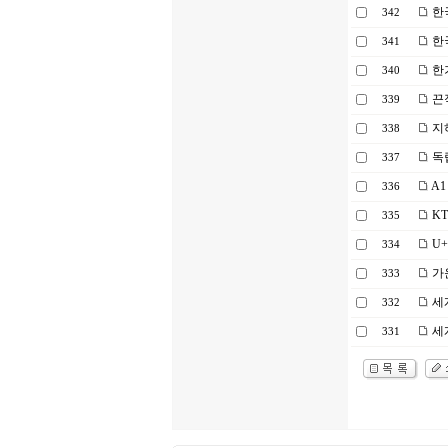
한국
342
한
341
한기
340
끈
339
지
338
독
337
A1
336
KT
335
U+
334
가
333
세계
332
세계
331