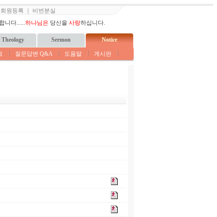
｜
회원등록
｜
비번분실
다......
하나님은
당신을
사랑
하십니다.
Theology
Sermon
Notice
표
질문답변 Q&A
도움말
게시판