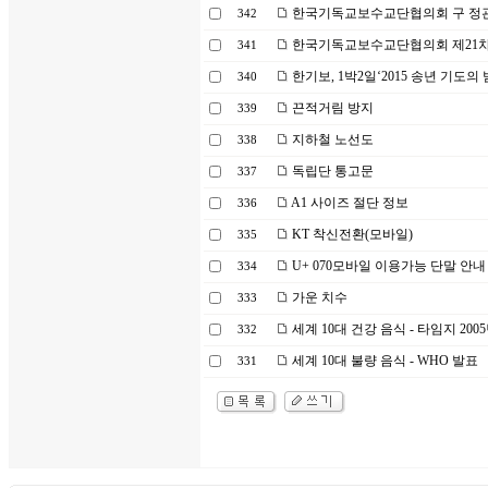
한국기독교보수교단협의회 구 정관(20
342
한국기독교보수교단협의회 제21차
341
한기보, 1박2일‘2015 송년 기도의
340
끈적거림 방지
339
지하철 노선도
338
독립단 통고문
337
A1 사이즈 절단 정보
336
KT 착신전환(모바일)
335
U+ 070모바일 이용가능 단말 안내
334
가운 치수
333
세계 10대 건강 음식 - 타임지 20
332
세계 10대 불량 음식 - WHO 발표
331