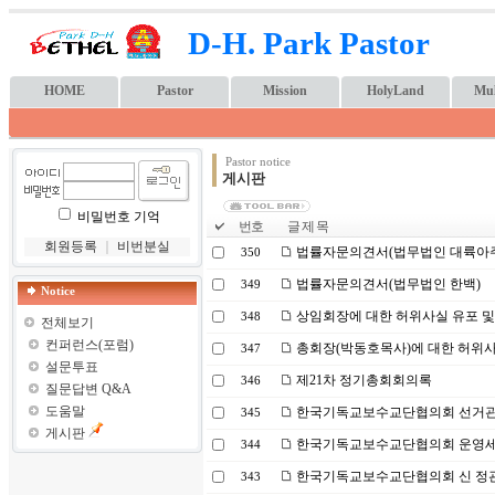
D-H. Park Pastor
HOME
Pastor
Mission
HolyLand
Mul
Pastor notice
게시판
비밀번호 기억
번호
글 제 목
회원등록
｜
비번분실
법률자문의견서(법무법인 대륙아
350
법률자문의견서(법무법인 한백)
349
Notice
상임회장에 대한 허위사실 유포 및
348
전체보기
컨퍼런스(포럼)
총회장(박동호목사)에 대한 허위사
347
설문투표
제21차 정기총회회의록
346
질문답변 Q&A
도움말
한국기독교보수교단협의회 선거
345
게시판
한국기독교보수교단협의회 운영
344
한국기독교보수교단협의회 신 정관(20
343