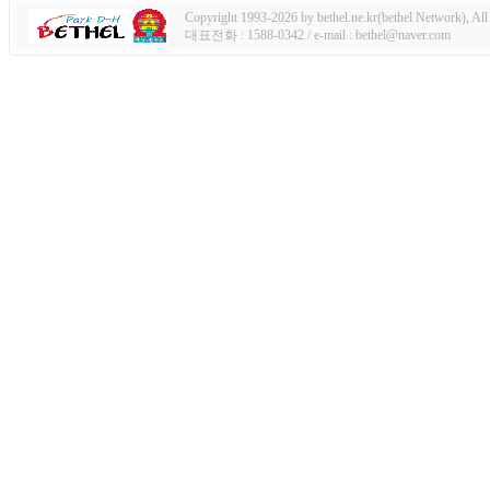
Copyright 1993-2026 by bethel.ne.kr(bethel Network), All 
대표전화 : 1588-0342 / e-mail : bethel@naver.com