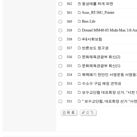
동성애를 하게 되면
362
Asus_RT-56U_Printer
361
Bios Life
360
Dremel MM40-05 Multi-Max 3.8-Amp
359
4대사회보험
358
반론보도 청구권
357
문화체육관광부 회신(2)
356
문화체육관광부 회신(1)
355
북팩폐기 천만인 서명운동 서명용
354
수소수 구입 예정 견적표
353
보수교단협 대표회장 선거, “사전 
352
“ 보수교단협, 대표회장 선거 “사
351