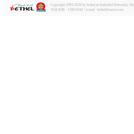
Copyright 1993-2026 by bethel.ne.kr(bethel Network), All 
대표전화 : 1588-0342 / e-mail : bethel@naver.com