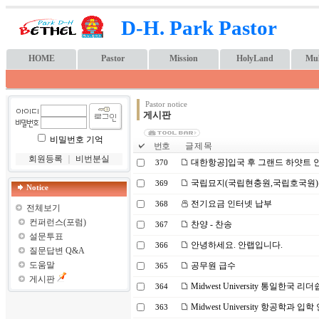
D-H. Park Pastor
HOME
Pastor
Mission
HolyLand
Mul
Pastor notice
게시판
비밀번호 기억
번호
글 제 목
회원등록
｜
비번분실
대한항공]입국 후 그랜드 하얏트 
370
국립묘지(국립현충원,국립호국원)
369
Notice
전기요금 인터넷 납부
368
전체보기
컨퍼런스(포럼)
찬양 - 찬송
367
설문투표
안녕하세요. 안랩입니다.
366
질문답변 Q&A
도움말
공무원 급수
365
게시판
Midwest University 통일한국 리
364
Midwest University 항공학과 입학
363