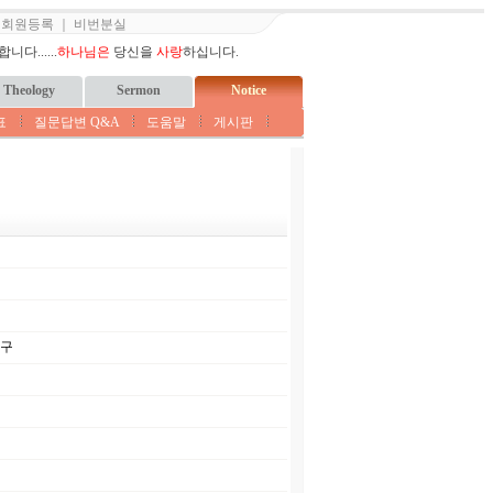
｜
회원등록
｜
비번분실
다......
하나님은
당신을
사랑
하십니다.
Theology
Sermon
Notice
표
질문답변 Q&A
도움말
게시판
촉구