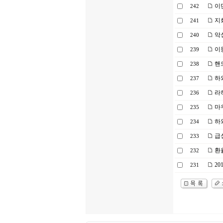
이
242
지
241
악
240
이
239
핸
238
하
237
라
236
마
235
하
234
급
233
환
232
20
231