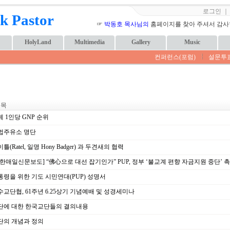
로그인
k Pastor
☞
박동호 목사님의
홈페이지를 찾아 주셔서 감사합니
HolyLand
Multimedia
Gallery
Music
컨퍼런스(포럼)
설문투
 목
 1인당 GNP 순위
법주유소 명단
틀(Ratel, 일명 Hony Badger) 과 두견새의 협력
한매일신문보도] “佛心으로 대선 잡기인가” PUP, 정부 ‘불교계 편향 자금지원 중단’ 
령을 위한 기도 시민연대(PUP) 성명서
교단협, 61주년 6.25상기 기념예배 및 성경세미나
단에 대한 한국교단들의 결의내용
단의 개념과 정의