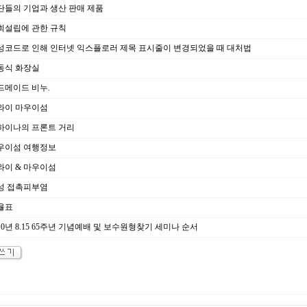
단들의 기업과 생산 판매 제품
회설립에 관한 규칙
성코드로 인해 인터넷 익스플로러 제목 표시줄이 변경되었을 때 대처법
동식 화장실
드메이드 비누.
와이 마우이섬
하이나의 프론트 거리
우이섬 여행정보
와이 & 마우이섬
성 접촉피부염
율표
10년 8.15 65주년 기념예배 및 보수원형찾기 세미나 순서