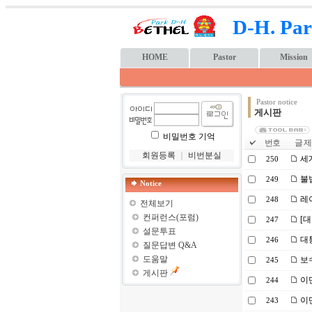
D-H. Par
HOME
Pastor
Mission
Pastor notice
게시판
비밀번호 기억
번호
글 제
회원등록
｜
비번분실
세계
250
불
249
Notice
레이
248
전체보기
컨퍼런스(포럼)
[대
247
설문투표
대통
246
질문답변 Q&A
도움말
보수
245
게시판
이
244
이
243