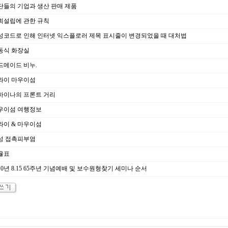
단들의 기업과 생산 판매 제품
회설립에 관한 규칙
성코드로 인해 인터넷 익스플로러 제목 표시줄이 변경되었을 때 대처법
동식 화장실
드메이드 비누.
와이 마우이섬
하이나의 프론트 거리
우이섬 여행정보
와이 & 마우이섬
성 접촉피부염
율표
10년 8.15 65주년 기념예배 및 보수원형찾기 세미나 순서