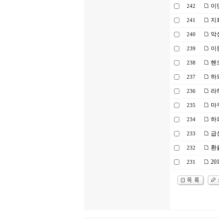
이
242
지
241
악
240
이
239
핸
238
하
237
라
236
마
235
하
234
급
233
환
232
20
231