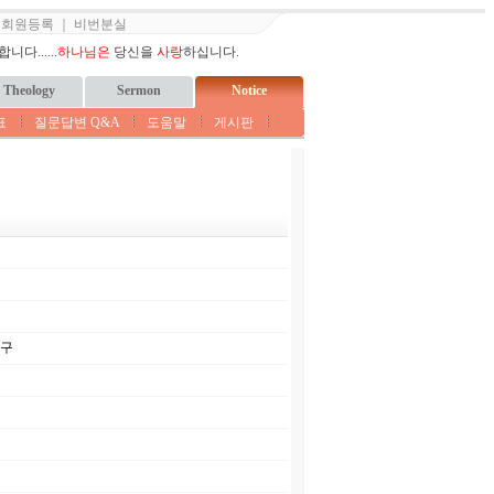
｜
회원등록
｜
비번분실
다......
하나님은
당신을
사랑
하십니다.
Theology
Sermon
Notice
표
질문답변 Q&A
도움말
게시판
촉구