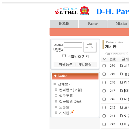
D-H. Par
HOME
Pastor
Mission
Pastor notice
게시판
비밀번호 기억
번호
글 제
회원등록
｜
비번분실
세계
250
불
249
Notice
레이
248
전체보기
컨퍼런스(포럼)
[대
247
설문투표
대통
246
질문답변 Q&A
도움말
보수
245
게시판
이
244
이
243