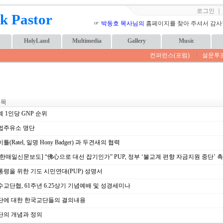
로그인
k Pastor
☞
박동호 목사님의
홈페이지를 찾아 주셔서 감사합니
HolyLand
Multimedia
Gallery
Music
컨퍼런스(포럼)
설문투
 목
 1인당 GNP 순위
법주유소 명단
틀(Ratel, 일명 Hony Badger) 과 두견새의 협력
한매일신문보도] “佛心으로 대선 잡기인가” PUP, 정부 ‘불교계 편향 자금지원 중단’ 
령을 위한 기도 시민연대(PUP) 성명서
교단협, 61주년 6.25상기 기념예배 및 성경세미나
단에 대한 한국교단들의 결의내용
단의 개념과 정의