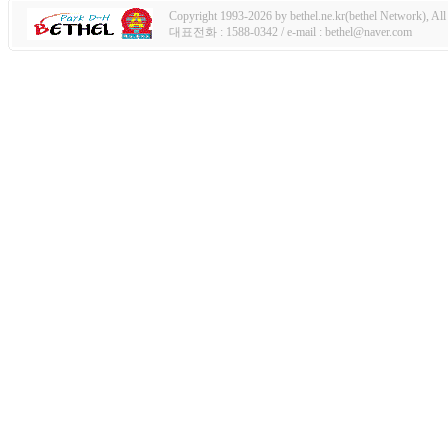
Copyright 1993-2026 by bethel.ne.kr(bethel Network), All 
대표전화 : 1588-0342 / e-mail : bethel@naver.com