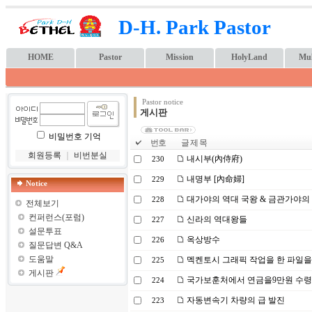
D-H. Park Pastor
HOME
Pastor
Mission
HolyLand
Mul
Pastor notice
게시판
비밀번호 기억
번호
글 제 목
회원등록
｜
비번분실
내시부(內侍府)
230
내명부 [內命婦]
229
Notice
대가야의 역대 국왕 & 금관가야의
228
전체보기
컨퍼런스(포럼)
신라의 역대왕들
227
설문투표
옥상방수
226
질문답변 Q&A
도움말
멕켄토시 그래픽 작업을 한 파일을
225
게시판
국가보훈처에서 연금을9만원 수
224
자동변속기 차량의 급 발진
223