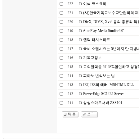
이색 코스요리
222
(사)한국기독교보수교단협의회 제2
221
DivX, DIVX, Xvid 등의 종류와 특
220
AutoPlay Media Studio 6.0'
219
햅틱 터치스타트
218
국세 소멸시효는 5년이지 만 지방
217
기독교정보
216
교회달력을 57-63%할인하고 성경
215
피아노 년식보는 법
214
IE7, IE8의 에러. MSHTML.DLL
213
PowerEdge SC1425 Server
212
삼성스마트서버 ZSS101
211