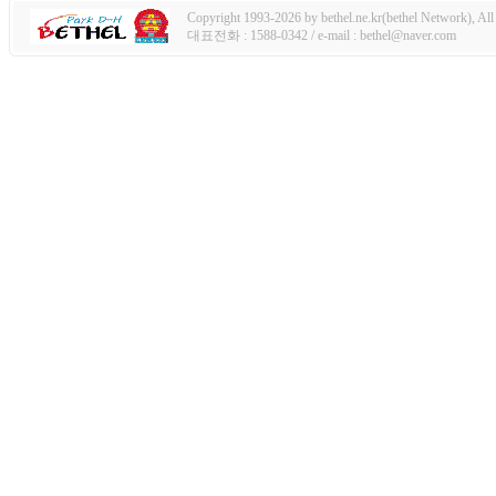
Copyright 1993-2026 by bethel.ne.kr(bethel Network), All 
대표전화 : 1588-0342 / e-mail : bethel@naver.com