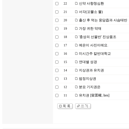
신약 사향청심환
22
서각(꼬뿔소 뿔)
21
출산 후 먹는 웅담즙과 사슴태반
20
가장 귀한 약재
19
'충성의 선물반' 진상품조
18
예은이 사진이에요.
17
미시간주 칼빈대학교
16
연대별 성경
15
지상권과 유치권
14
법정지상권
13
분묘 기지권은
12
유치권 [留置權, lien]
11