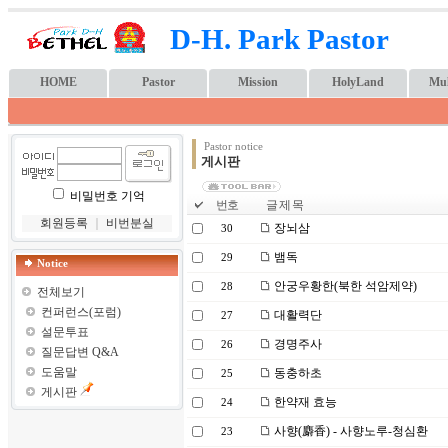
D-H. Park Pastor
HOME
Pastor
Mission
HolyLand
Mul
Pastor notice
게시판
비밀번호 기억
번호
글 제 목
회원등록
｜
비번분실
장뇌삼
30
뱀독
29
Notice
안궁우황한(북한 석암제약)
28
전체보기
컨퍼런스(포럼)
대활력단
27
설문투표
경명주사
26
질문답변 Q&A
도움말
동충하초
25
게시판
한약재 효능
24
사향(麝香) - 사향노루-청심환
23