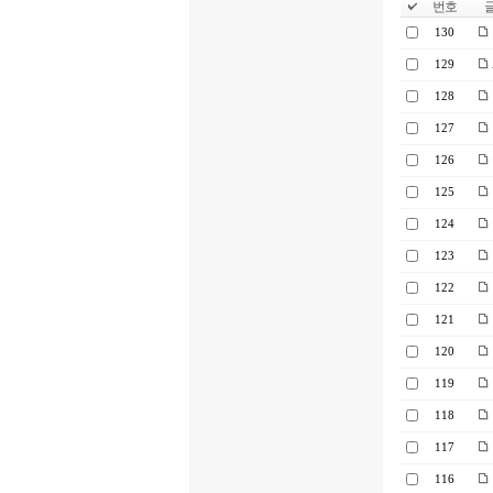
번호
글
130
129
128
127
126
125
124
123
122
121
120
119
118
117
116