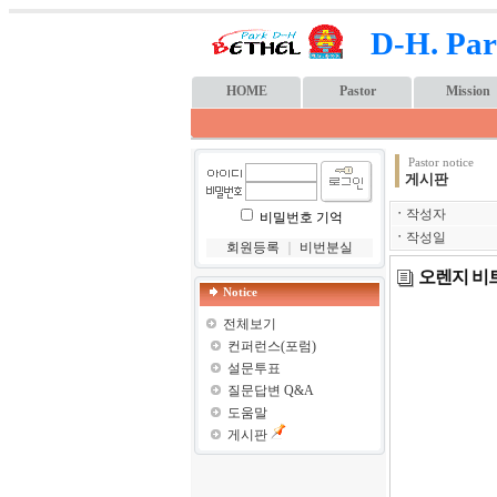
D-H. Par
HOME
Pastor
Mission
Pastor notice
게시판
ㆍ
작성자
비밀번호 기억
ㆍ
작성일
회원등록
｜
비번분실
오렌지 비
Notice
전체보기
컨퍼런스(포럼)
설문투표
질문답변 Q&A
도움말
게시판