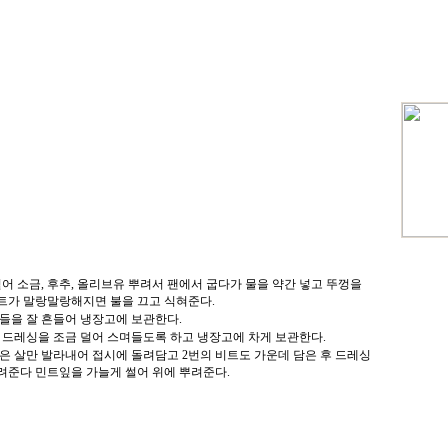
썰어 소금, 후추, 올리브유 뿌려서 팬에서 굽다가 물을 약간 넣고 뚜껑을
비트가 말랑말랑해지면 불을 끄고 식혀준다.
료들을 잘 흔들어 냉장고에 보관한다.
에 드레싱을 조금 덜어 스며들도록 하고 냉장고에 차게 보관한다.
몽은 살만 발라내어 접시에 돌려담고 2번의 비트도 가운데 담은 후 드레싱
뿌려준다 민트잎을 가늘게 썰어 위에 뿌려준다.