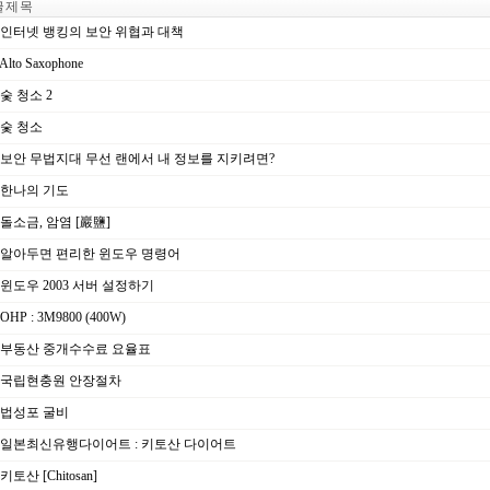
 제 목
인터넷 뱅킹의 보안 위협과 대책
Alto Saxophone
숯 청소 2
숯 청소
보안 무법지대 무선 랜에서 내 정보를 지키려면?
한나의 기도
돌소금, 암염 [巖鹽]
알아두면 편리한 윈도우 명령어
윈도우 2003 서버 설정하기
OHP : 3M9800 (400W)
부동산 중개수수료 요율표
국립현충원 안장절차
법성포 굴비
일본최신유행다이어트 : 키토산 다이어트
키토산 [Chitosan]