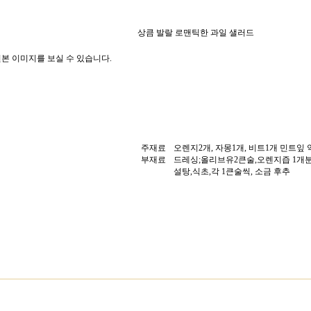
상큼 발랄 로맨틱한 과일 샐러드
본 이미지를 보실 수 있습니다.
주재료
오렌지2개, 자몽1개, 비트1개 민트잎 
부재료
드레싱;올리브유2큰술,오렌지즙 1개분, 
설탕,식초,각 1큰술씩, 소금 후추