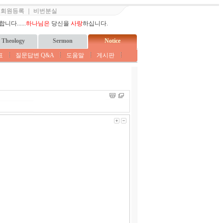
｜
회원등록
｜
비번분실
다......
하나님은
당신을
사랑
하십니다.
Theology
Sermon
Notice
표
질문답변 Q&A
도움말
게시판